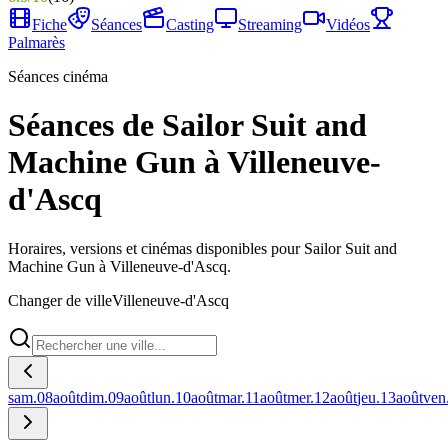
Fiche
Séances
Casting
Streaming
Vidéos
Palmarès
Séances cinéma
Séances de Sailor Suit and
Machine Gun à Villeneuve-
d'Ascq
Horaires, versions et cinémas disponibles pour Sailor Suit and
Machine Gun à Villeneuve-d'Ascq.
Changer de ville
Villeneuve-d'Ascq
sam.
08
août
dim.
09
août
lun.
10
août
mar.
11
août
mer.
12
août
jeu.
13
août
ven