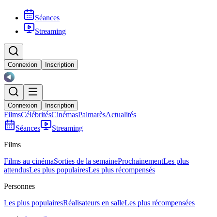
Séances
Streaming
Connexion
Inscription
Connexion
Inscription
Films
Célébrités
Cinémas
Palmarès
Actualités
Séances
Streaming
Films
Films au cinéma
Sorties de la semaine
Prochainement
Les plus
attendus
Les plus populaires
Les plus récompensés
Personnes
Les plus populaires
Réalisateurs en salle
Les plus récompensées