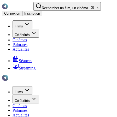
Rechercher un film, un cinéma...
K
Connexion
Inscription
Films
Célébrités
Cinémas
Palmarès
Actualités
Séances
Streaming
Films
Célébrités
Cinémas
Palmarès
Actualités