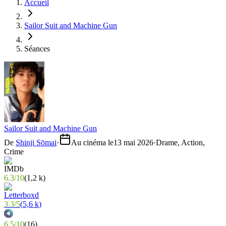
Accueil
Sailor Suit and Machine Gun
Séances
Sailor Suit and Machine Gun
De
Shinji Sōmai
·
Au cinéma le
13 mai 2026
·
Drame, Action,
Crime
6.3
/
10
(
1,2 k
)
3.3
/
5
(
5,6 k
)
6.5
/
10
(
16
)