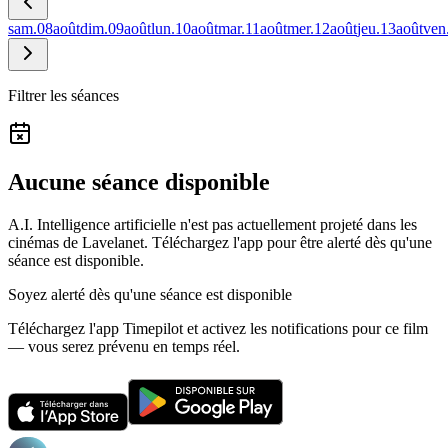
sam.
08
août
dim.
09
août
lun.
10
août
mar.
11
août
mer.
12
août
jeu.
13
août
ven
Filtrer les séances
Aucune séance disponible
A.I. Intelligence artificielle n'est pas actuellement projeté dans les
cinémas de Lavelanet.
Téléchargez l'app pour être alerté dès qu'une
séance est disponible.
Soyez alerté dès qu'une séance est disponible
Téléchargez l'app Timepilot et activez les notifications pour ce film
— vous serez prévenu en temps réel.