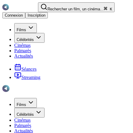
Rechercher un film, un cinéma...
K
Connexion
Inscription
Films
Célébrités
Cinémas
Palmarès
Actualités
Séances
Streaming
Films
Célébrités
Cinémas
Palmarès
Actualités