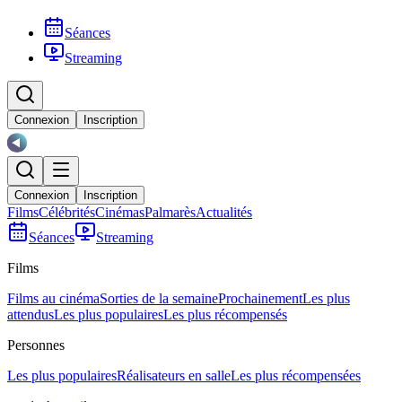
Séances
Streaming
Connexion
Inscription
Connexion
Inscription
Films
Célébrités
Cinémas
Palmarès
Actualités
Séances
Streaming
Films
Films au cinéma
Sorties de la semaine
Prochainement
Les plus
attendus
Les plus populaires
Les plus récompensés
Personnes
Les plus populaires
Réalisateurs en salle
Les plus récompensées