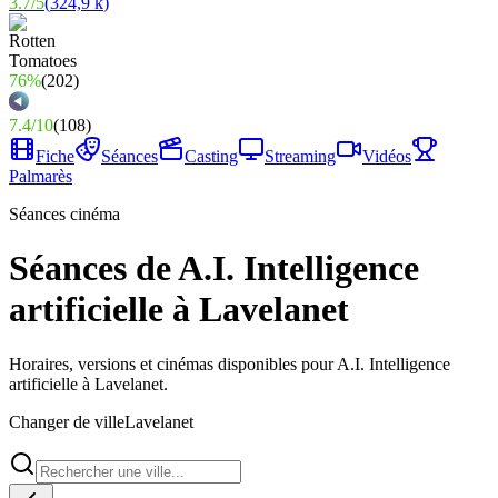
3.7
/
5
(
324,9 k
)
76%
(
202
)
7.4
/
10
(
108
)
Fiche
Séances
Casting
Streaming
Vidéos
Palmarès
Séances cinéma
Séances de A.I. Intelligence
artificielle à Lavelanet
Horaires, versions et cinémas disponibles pour A.I. Intelligence
artificielle à Lavelanet.
Changer de ville
Lavelanet