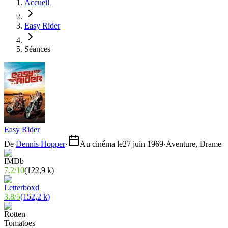
Accueil
Easy Rider
Séances
Easy Rider
De
Dennis Hopper
·
Au cinéma le
27 juin 1969
·
Aventure, Drame
7.2
/
10
(
122,9 k
)
3.8
/
5
(
152,2 k
)