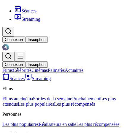
Séances
Streaming
Connexion
Inscription
Connexion
Inscription
Films
Célébrités
Cinémas
Palmarès
Actualités
Séances
Streaming
Films
Films au cinéma
Sorties de la semaine
Prochainement
Les plus
attendus
Les plus populaires
Les plus récompensés
Personnes
Les plus populaires
Réalisateurs en salle
Les plus récompensées