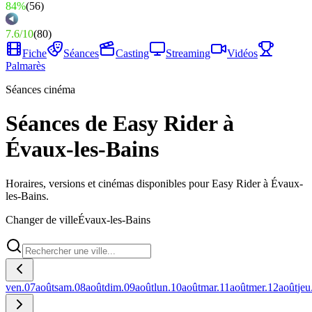
84%
(
56
)
7.6
/
10
(
80
)
Fiche
Séances
Casting
Streaming
Vidéos
Palmarès
Séances cinéma
Séances de Easy Rider à
Évaux-les-Bains
Horaires, versions et cinémas disponibles pour Easy Rider à Évaux-
les-Bains.
Changer de ville
Évaux-les-Bains
ven.
07
août
sam.
08
août
dim.
09
août
lun.
10
août
mar.
11
août
mer.
12
août
jeu