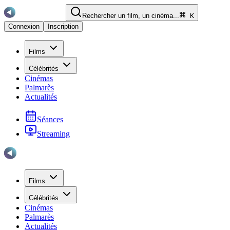
Rechercher un film, un cinéma...
K
Connexion
Inscription
Films
Célébrités
Cinémas
Palmarès
Actualités
Séances
Streaming
Films
Célébrités
Cinémas
Palmarès
Actualités