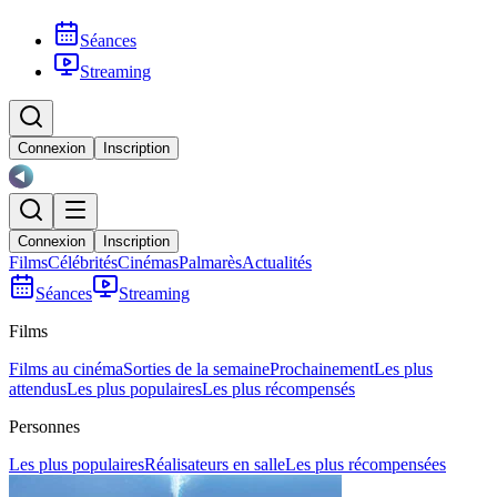
Séances
Streaming
Connexion
Inscription
Connexion
Inscription
Films
Célébrités
Cinémas
Palmarès
Actualités
Séances
Streaming
Films
Films au cinéma
Sorties de la semaine
Prochainement
Les plus
attendus
Les plus populaires
Les plus récompensés
Personnes
Les plus populaires
Réalisateurs en salle
Les plus récompensées