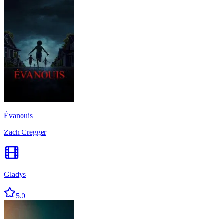
Évanouis
Zach Cregger
Gladys
5.0