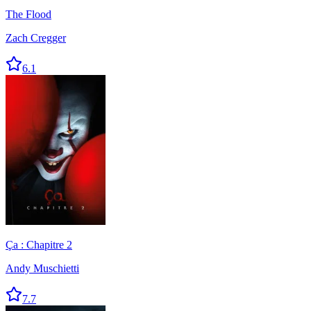
The Flood
Zach Cregger
6.1
Ça : Chapitre 2
Andy Muschietti
7.7