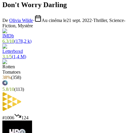
Don't Worry Darling
De
Olivia Wilde
·
Au cinéma le
21 sept. 2022
·
Thriller, Science-
Fiction, Mystère
6.3
/
10
(
178,2 k
)
3.1
/
5
(
1,4 M
)
38%
(
358
)
5.8
/
10
(
113
)
#
1006
124