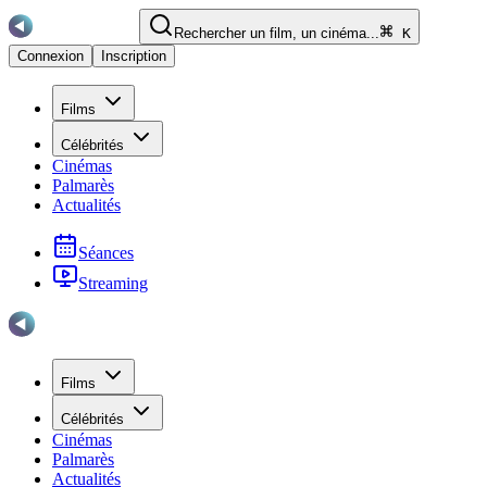
Rechercher un film, un cinéma...
K
Connexion
Inscription
Films
Célébrités
Cinémas
Palmarès
Actualités
Séances
Streaming
Films
Célébrités
Cinémas
Palmarès
Actualités