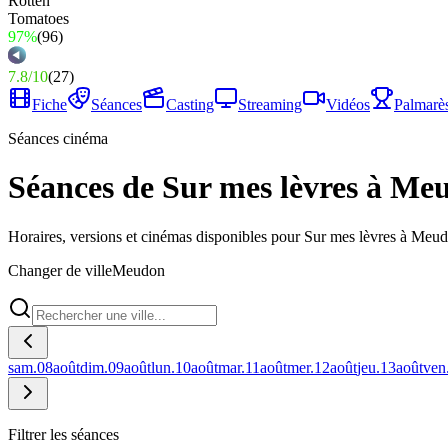
97%
(
96
)
7.8
/
10
(
27
)
Fiche
Séances
Casting
Streaming
Vidéos
Palmarè
Séances cinéma
Séances de Sur mes lèvres à Me
Horaires, versions et cinémas disponibles pour Sur mes lèvres à Meu
Changer de ville
Meudon
sam.
08
août
dim.
09
août
lun.
10
août
mar.
11
août
mer.
12
août
jeu.
13
août
ven
Filtrer les séances