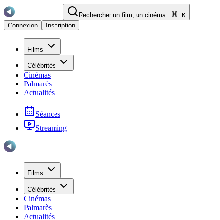
Rechercher un film, un cinéma...
K
Connexion
Inscription
Films
Célébrités
Cinémas
Palmarès
Actualités
Séances
Streaming
Films
Célébrités
Cinémas
Palmarès
Actualités