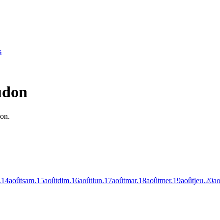
s
udon
don.
.
14
août
sam.
15
août
dim.
16
août
lun.
17
août
mar.
18
août
mer.
19
août
jeu.
20
ao