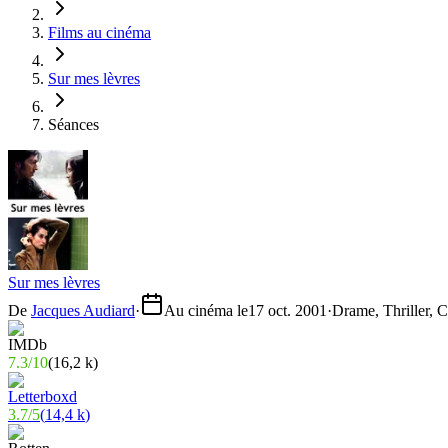
Films au cinéma
Sur mes lèvres
Séances
Sur mes lèvres
De
Jacques Audiard
·
Au cinéma le
17 oct. 2001
·
Drame, Thriller, 
7.3
/
10
(
16,2 k
)
3.7
/
5
(
14,4 k
)