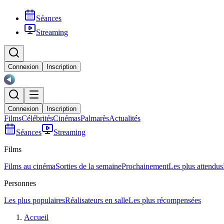
Séances
Streaming
Connexion
Inscription
Connexion
Inscription
Films
Célébrités
Cinémas
Palmarès
Actualités
Séances
Streaming
Films
Films au cinéma
Sorties de la semaine
Prochainement
Les plus attendus
Personnes
Les plus populaires
Réalisateurs en salle
Les plus récompensées
Accueil