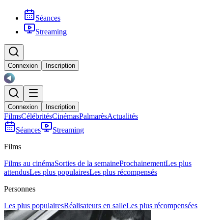
Séances
Streaming
Connexion
Inscription
Connexion
Inscription
Films
Célébrités
Cinémas
Palmarès
Actualités
Séances
Streaming
Films
Films au cinéma
Sorties de la semaine
Prochainement
Les plus
attendus
Les plus populaires
Les plus récompensés
Personnes
Les plus populaires
Réalisateurs en salle
Les plus récompensées