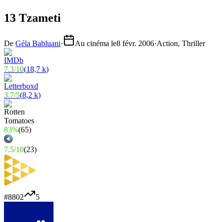
13 Tzameti
De
Géla Babluani
·
Au cinéma le
8 févr. 2006
·
Action, Thriller
7.3
/
10
(
18,7 k
)
3.7
/
5
(
8,2 k
)
83%
(
65
)
7.5
/
10
(
23
)
#
8802
5