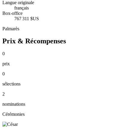
Langue originale
français
Box-office
767 311 $US
Palmarès
Prix & Récompenses
0
prix
0
sélections
2
nominations
Cérémonies