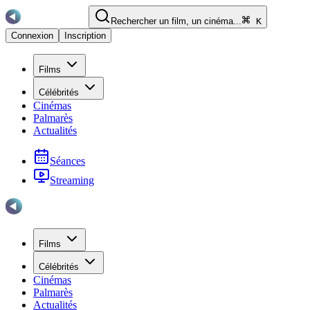
Rechercher un film, un cinéma...
K
Connexion
Inscription
Films
Célébrités
Cinémas
Palmarès
Actualités
Séances
Streaming
Films
Célébrités
Cinémas
Palmarès
Actualités