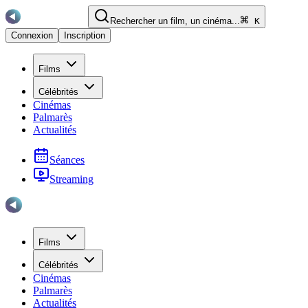
Rechercher un film, un cinéma...
K
Connexion
Inscription
Films
Célébrités
Cinémas
Palmarès
Actualités
Séances
Streaming
Films
Célébrités
Cinémas
Palmarès
Actualités