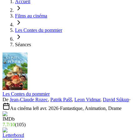
Accueil
Films au cinéma
Les Contes du pommier
Séances
Les Contes du pommier
De
Jean-Claude Rozec
,
Patrik Pašš
,
Leon Vidmar
,
David Súkup
·
Au cinéma le
8 avr. 2026
·
Fantastique, Animation, Drame
7.7
/
10
(
105
)