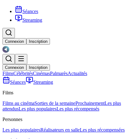
Séances
Streaming
Connexion
Inscription
Connexion
Inscription
Films
Célébrités
Cinémas
Palmarès
Actualités
Séances
Streaming
Films
Films au cinéma
Sorties de la semaine
Prochainement
Les plus
attendus
Les plus populaires
Les plus récompensés
Personnes
Les plus populaires
Réalisateurs en salle
Les plus récompensées