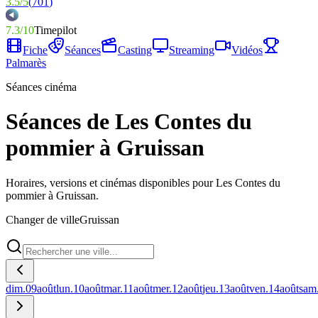
3.5
/
5
(
701
)
7.3
/
10
Timepilot
Fiche
Séances
Casting
Streaming
Vidéos
Palmarès
Séances cinéma
Séances de Les Contes du
pommier à Gruissan
Horaires, versions et cinémas disponibles pour Les Contes du
pommier à Gruissan.
Changer de ville
Gruissan
dim.
09
août
lun.
10
août
mar.
11
août
mer.
12
août
jeu.
13
août
ven.
14
août
sam