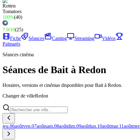
100%
(
40
)
7.9
/
10
(
25
)
Fiche
Séances
Casting
Streaming
Vidéos
Palmarès
Séances cinéma
Séances de Bait à Redon
Horaires, versions et cinémas disponibles pour Bait à Redon.
Changer de ville
Redon
jeu.
06
août
ven.
07
août
sam.
08
août
dim.
09
août
lun.
10
août
mar.
11
août
mer