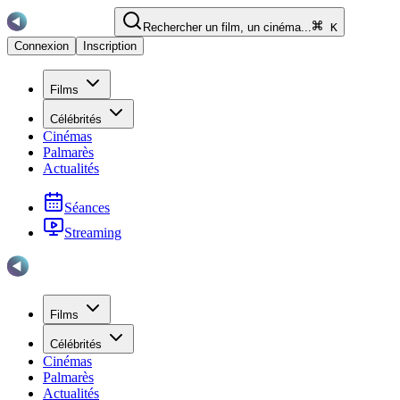
Rechercher un film, un cinéma...
K
Connexion
Inscription
Films
Célébrités
Cinémas
Palmarès
Actualités
Séances
Streaming
Films
Célébrités
Cinémas
Palmarès
Actualités