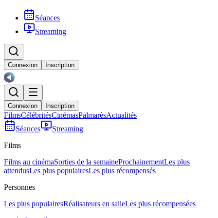
Séances
Streaming
Connexion
Inscription
Connexion
Inscription
Films
Célébrités
Cinémas
Palmarès
Actualités
Séances
Streaming
Films
Films au cinéma
Sorties de la semaine
Prochainement
Les plus
attendus
Les plus populaires
Les plus récompensés
Personnes
Les plus populaires
Réalisateurs en salle
Les plus récompensées