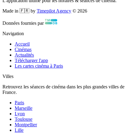
L'application ultime pour les horaires & séances de cinéma.
Made in 🇫🇷 by
Timepilot Agency
©
2026
Données fournies par
Navigation
Accueil
Cinémas
Actualités
Télécharger l'app
Les cartes cinéma à Paris
Villes
Retrouvez les séances de cinéma dans les plus grandes villes de
France.
Paris
Marseille
Lyon
Toulouse
Montpellier
Lille