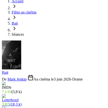
Accueil
Films au cinéma
Bait
Séances
Bait
De
Mark Jenkin
·
Au cinéma le
3 juin 2026
·
Drame
7.1
/
10
(
5,8 k
)
3.8
/
5
(
18,3 k
)