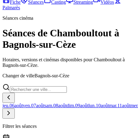
Fiche
Séances
Casting
Streaming
Vidéos
Palmarès
Séances cinéma
Séances de Chamboultout à
Bagnols-sur-Cèze
Horaires, versions et cinémas disponibles pour Chamboultout à
Bagnols-sur-Cèze.
Changer de ville
Bagnols-sur-Cèze
jeu.
06
août
ven.
07
août
sam.
08
août
dim.
09
août
lun.
10
août
mar.
11
août
mer
Filtrer les séances