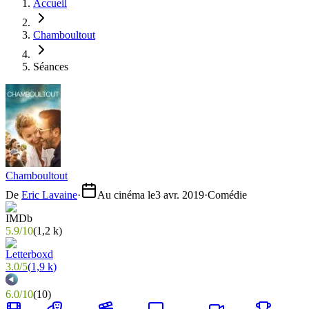
Accueil
Chamboultout
Séances
Chamboultout
De
Eric Lavaine
·
Au cinéma le
3 avr. 2019
·
Comédie
5.9
/
10
(
1,2 k
)
3.0
/
5
(
1,9 k
)
6.0
/
10
(
10
)