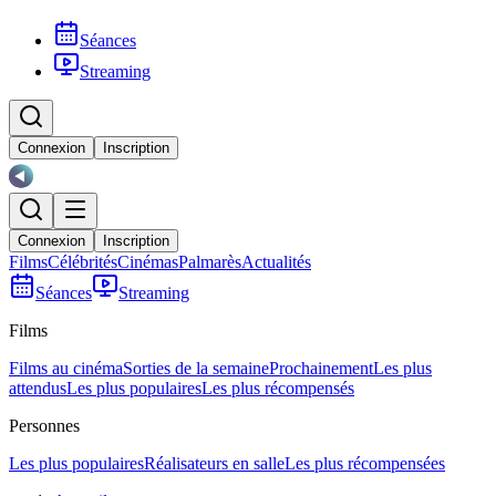
Séances
Streaming
Connexion
Inscription
Connexion
Inscription
Films
Célébrités
Cinémas
Palmarès
Actualités
Séances
Streaming
Films
Films au cinéma
Sorties de la semaine
Prochainement
Les plus
attendus
Les plus populaires
Les plus récompensés
Personnes
Les plus populaires
Réalisateurs en salle
Les plus récompensées