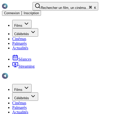
Rechercher un film, un cinéma...
K
Connexion
Inscription
Films
Célébrités
Cinémas
Palmarès
Actualités
Séances
Streaming
Films
Célébrités
Cinémas
Palmarès
Actualités