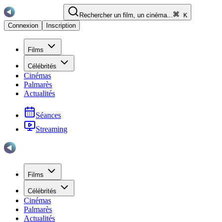
Rechercher un film, un cinéma...
K
Connexion
Inscription
Films
Célébrités
Cinémas
Palmarès
Actualités
Séances
Streaming
Films
Célébrités
Cinémas
Palmarès
Actualités