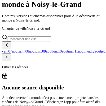
monde à Noisy-le-Grand
Horaires, versions et cinémas disponibles pour À la découverte du
monde à Noisy-le-Grand.
Changer de ville
Noisy-le-Grand
ven.
07
août
sam.
08
août
dim.
09
août
lun.
10
août
mar.
11
août
mer.
12
août
jeu
Filtrer les séances
Aucune séance disponible
À la découverte du monde n'est pas actuellement projeté dans les
cinémas de Noisy-le-Grand.
Téléchargez l'app pour être alerté dès