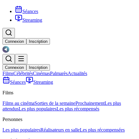
Séances
Streaming
Connexion
Inscription
Connexion
Inscription
Films
Célébrités
Cinémas
Palmarès
Actualités
Séances
Streaming
Films
Films au cinéma
Sorties de la semaine
Prochainement
Les plus
attendus
Les plus populaires
Les plus récompensés
Personnes
Les plus populaires
Réalisateurs en salle
Les plus récompensées