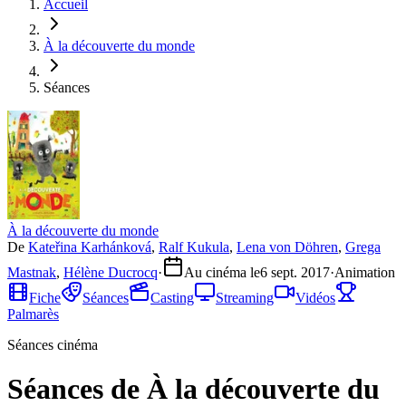
Accueil
À la découverte du monde
Séances
À la découverte du monde
De
Kateřina Karhánková
,
Ralf Kukula
,
Lena von Döhren
,
Grega
Mastnak
,
Hélène Ducrocq
·
Au cinéma le
6 sept. 2017
·
Animation
Fiche
Séances
Casting
Streaming
Vidéos
Palmarès
Séances cinéma
Séances de À la découverte du