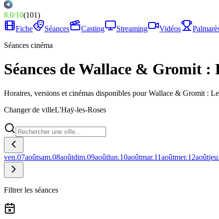
8.0
/
10
(
101
)
Fiche
Séances
Casting
Streaming
Vidéos
Palmarè
Séances cinéma
Séances de Wallace & Gromit : 
Horaires, versions et cinémas disponibles pour Wallace & Gromit : L
Changer de ville
L'Haÿ-les-Roses
ven.
07
août
sam.
08
août
dim.
09
août
lun.
10
août
mar.
11
août
mer.
12
août
jeu
Filtrer les séances