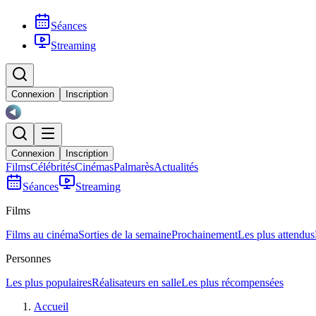
Séances
Streaming
Connexion
Inscription
Connexion
Inscription
Films
Célébrités
Cinémas
Palmarès
Actualités
Séances
Streaming
Films
Films au cinéma
Sorties de la semaine
Prochainement
Les plus attendus
Personnes
Les plus populaires
Réalisateurs en salle
Les plus récompensées
Accueil