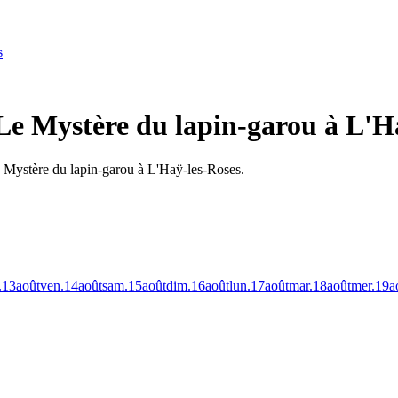
s
Le Mystère du lapin-garou à L'H
e Mystère du lapin-garou à L'Haÿ-les-Roses.
.
13
août
ven.
14
août
sam.
15
août
dim.
16
août
lun.
17
août
mar.
18
août
mer.
19
a