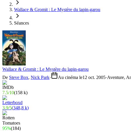
Wallace & Gromit : Le Mystère du lapin-garou
Séances
Wallace & Gromit : Le Mystère du lapin-garou
De
Steve Box
,
Nick Park
·
Au cinéma le
12 oct. 2005
·
Aventure, A
7.5
/
10
(
158 k
)
3.9
/
5
(
348,8 k
)
95%
(
184
)