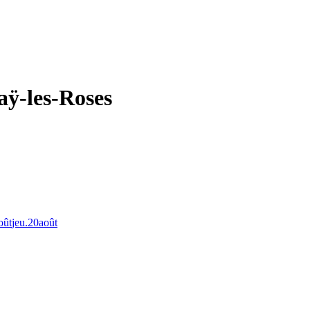
aÿ-les-Roses
oût
jeu.
20
août