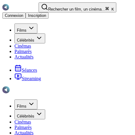
Rechercher un film, un cinéma...
K
Connexion
Inscription
Films
Célébrités
Cinémas
Palmarès
Actualités
Séances
Streaming
Films
Célébrités
Cinémas
Palmarès
Actualités