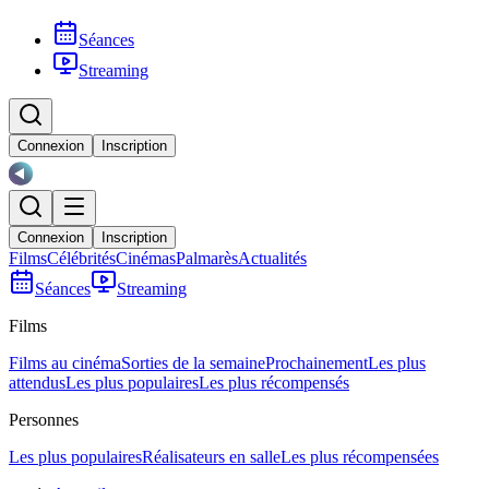
Séances
Streaming
Connexion
Inscription
Connexion
Inscription
Films
Célébrités
Cinémas
Palmarès
Actualités
Séances
Streaming
Films
Films au cinéma
Sorties de la semaine
Prochainement
Les plus
attendus
Les plus populaires
Les plus récompensés
Personnes
Les plus populaires
Réalisateurs en salle
Les plus récompensées