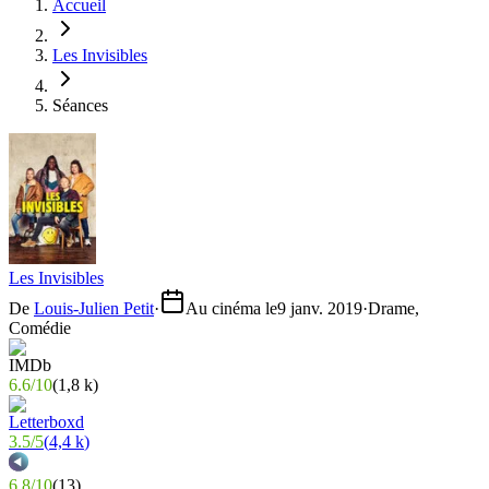
Accueil
Les Invisibles
Séances
Les Invisibles
De
Louis-Julien Petit
·
Au cinéma le
9 janv. 2019
·
Drame,
Comédie
6.6
/
10
(
1,8 k
)
3.5
/
5
(
4,4 k
)
6.8
/
10
(
13
)