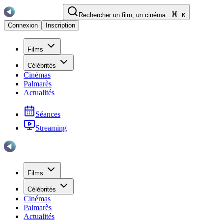
Rechercher un film, un cinéma...
K
Connexion
Inscription
Films
Célébrités
Cinémas
Palmarès
Actualités
Séances
Streaming
Films
Célébrités
Cinémas
Palmarès
Actualités