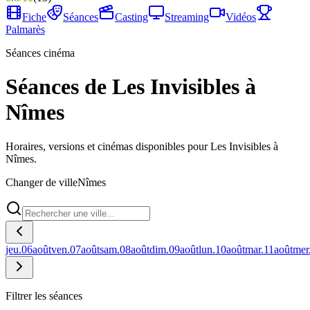
Fiche
Séances
Casting
Streaming
Vidéos
Palmarès
Séances cinéma
Séances de Les Invisibles à
Nîmes
Horaires, versions et cinémas disponibles pour Les Invisibles à
Nîmes.
Changer de ville
Nîmes
jeu.
06
août
ven.
07
août
sam.
08
août
dim.
09
août
lun.
10
août
mar.
11
août
mer
Filtrer les séances