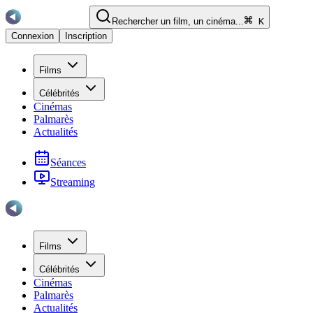
Rechercher un film, un cinéma...
K
Connexion
Inscription
Films
Célébrités
Cinémas
Palmarès
Actualités
Séances
Streaming
Films
Célébrités
Cinémas
Palmarès
Actualités