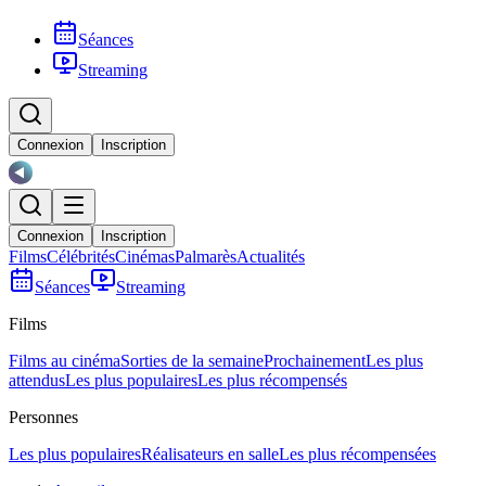
Séances
Streaming
Connexion
Inscription
Connexion
Inscription
Films
Célébrités
Cinémas
Palmarès
Actualités
Séances
Streaming
Films
Films au cinéma
Sorties de la semaine
Prochainement
Les plus
attendus
Les plus populaires
Les plus récompensés
Personnes
Les plus populaires
Réalisateurs en salle
Les plus récompensées