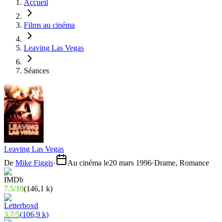
Accueil
Films au cinéma
Leaving Las Vegas
Séances
Leaving Las Vegas
De
Mike Figgis
·
Au cinéma le
20 mars 1996
·
Drame, Romance
7.5
/
10
(
146,1 k
)
3.7
/
5
(
106,9 k
)