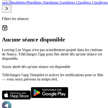
sam.
08
août
dim.
09
août
lun.
10
août
mar.
11
août
mer.
12
août
jeu.
13
août
ven
Filtrer les séances
Aucune séance disponible
Leaving Las Vegas n'est pas actuellement projeté dans les cinémas
de Nancy.
Téléchargez l'app pour être alerté dès qu'une séance est
disponible.
Soyez alerté dès qu'une séance est disponible
Téléchargez l'app Timepilot et activez les notifications pour ce film
— vous serez prévenu en temps réel.