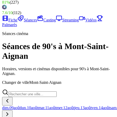
81%
(
227
)
7.6
/
10
(
112
)
Fiche
Séances
Casting
Streaming
Vidéos
Palmarès
Séances cinéma
Séances de 90's à Mont-Saint-
Aignan
Horaires, versions et cinémas disponibles pour 90's à Mont-Saint-
Aignan.
Changer de ville
Mont-Saint-Aignan
dim.
09
août
lun.
10
août
mar.
11
août
mer.
12
août
jeu.
13
août
ven.
14
août
sam