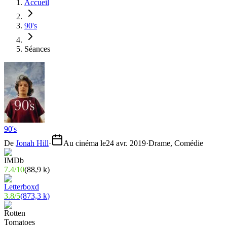
Accueil
90's
Séances
90's
De
Jonah Hill
·
Au cinéma le
24 avr. 2019
·
Drame, Comédie
7.4
/
10
(
88,9 k
)
3.8
/
5
(
873,3 k
)