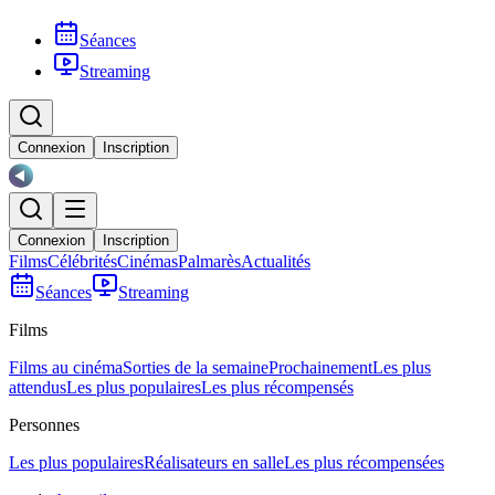
Séances
Streaming
Connexion
Inscription
Connexion
Inscription
Films
Célébrités
Cinémas
Palmarès
Actualités
Séances
Streaming
Films
Films au cinéma
Sorties de la semaine
Prochainement
Les plus
attendus
Les plus populaires
Les plus récompensés
Personnes
Les plus populaires
Réalisateurs en salle
Les plus récompensées