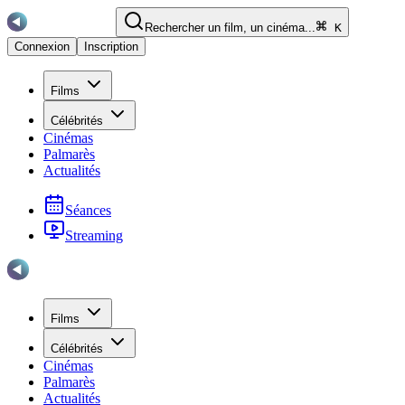
Rechercher un film, un cinéma...
K
Connexion
Inscription
Films
Célébrités
Cinémas
Palmarès
Actualités
Séances
Streaming
Films
Célébrités
Cinémas
Palmarès
Actualités