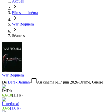
Accueil
Films au cinéma
War Requiem
Séances
War Requiem
De
Derek Jarman
·
Au cinéma le
17 juin 2026
·
Drame, Guerre
6.6
/
10
(
1,1 k
)
3.6
/
5
(
1,6 k
)