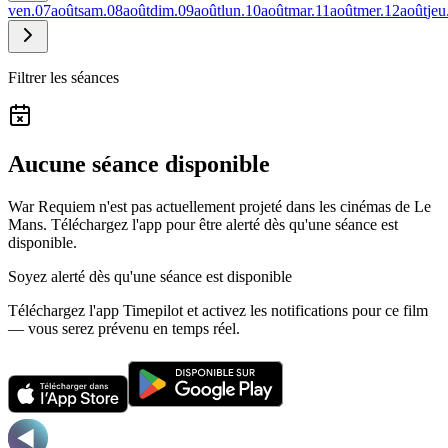
ven.
07
août
sam.
08
août
dim.
09
août
lun.
10
août
mar.
11
août
mer.
12
août
jeu
Filtrer les séances
Aucune séance disponible
War Requiem n'est pas actuellement projeté dans les cinémas de Le
Mans.
Téléchargez l'app pour être alerté dès qu'une séance est
disponible.
Soyez alerté dès qu'une séance est disponible
Téléchargez l'app Timepilot et activez les notifications pour ce film
— vous serez prévenu en temps réel.