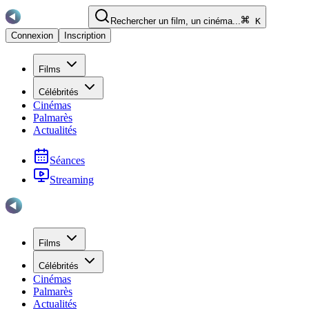
Rechercher un film, un cinéma...
K
Connexion
Inscription
Films
Célébrités
Cinémas
Palmarès
Actualités
Séances
Streaming
Films
Célébrités
Cinémas
Palmarès
Actualités