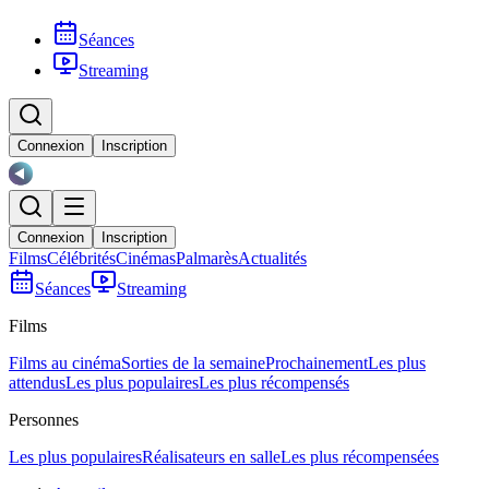
Séances
Streaming
Connexion
Inscription
Connexion
Inscription
Films
Célébrités
Cinémas
Palmarès
Actualités
Séances
Streaming
Films
Films au cinéma
Sorties de la semaine
Prochainement
Les plus
attendus
Les plus populaires
Les plus récompensés
Personnes
Les plus populaires
Réalisateurs en salle
Les plus récompensées