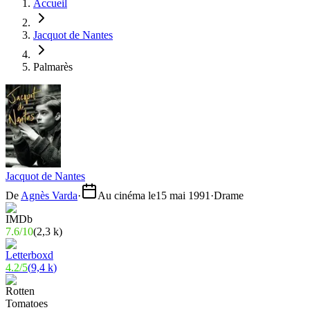
Accueil
Jacquot de Nantes
Palmarès
Jacquot de Nantes
De
Agnès Varda
·
Au cinéma le
15 mai 1991
·
Drame
7.6
/
10
(
2,3 k
)
4.2
/
5
(
9,4 k
)