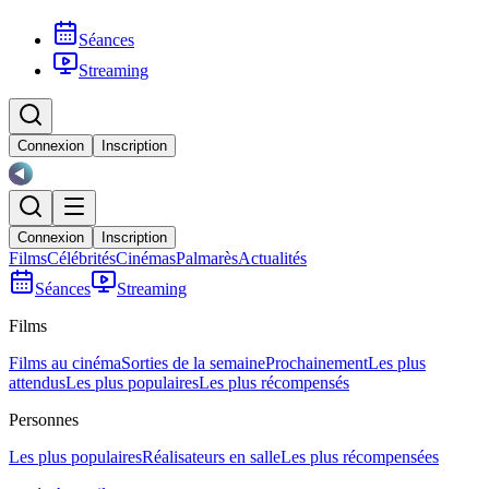
Séances
Streaming
Connexion
Inscription
Connexion
Inscription
Films
Célébrités
Cinémas
Palmarès
Actualités
Séances
Streaming
Films
Films au cinéma
Sorties de la semaine
Prochainement
Les plus
attendus
Les plus populaires
Les plus récompensés
Personnes
Les plus populaires
Réalisateurs en salle
Les plus récompensées