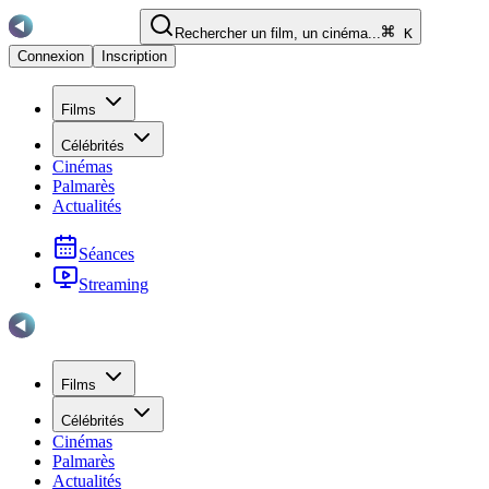
Rechercher un film, un cinéma...
K
Connexion
Inscription
Films
Célébrités
Cinémas
Palmarès
Actualités
Séances
Streaming
Films
Célébrités
Cinémas
Palmarès
Actualités