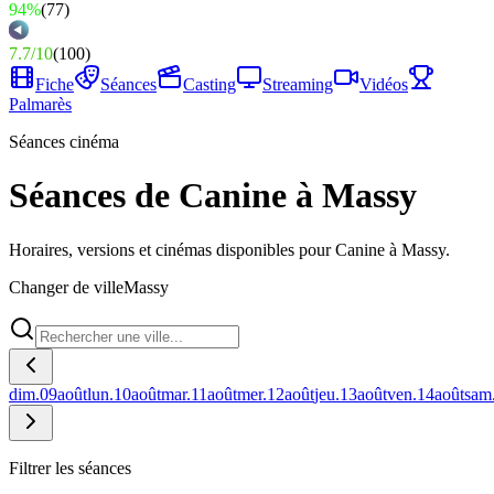
94%
(
77
)
7.7
/
10
(
100
)
Fiche
Séances
Casting
Streaming
Vidéos
Palmarès
Séances cinéma
Séances de Canine à Massy
Horaires, versions et cinémas disponibles pour Canine à Massy.
Changer de ville
Massy
dim.
09
août
lun.
10
août
mar.
11
août
mer.
12
août
jeu.
13
août
ven.
14
août
sam
Filtrer les séances