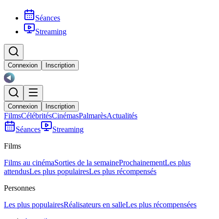
Séances
Streaming
Connexion
Inscription
Connexion
Inscription
Films
Célébrités
Cinémas
Palmarès
Actualités
Séances
Streaming
Films
Films au cinéma
Sorties de la semaine
Prochainement
Les plus
attendus
Les plus populaires
Les plus récompensés
Personnes
Les plus populaires
Réalisateurs en salle
Les plus récompensées