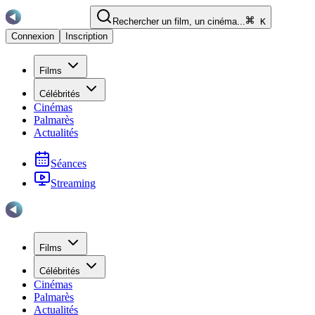
Rechercher un film, un cinéma...
K
Connexion
Inscription
Films
Célébrités
Cinémas
Palmarès
Actualités
Séances
Streaming
Films
Célébrités
Cinémas
Palmarès
Actualités