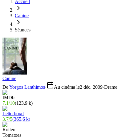
Accueil
Canine
Séances
Canine
De
Yorgos Lanthimos
·
Au cinéma le
2 déc. 2009
·
Drame
7.1
/
10
(
123,9 k
)
3.7
/
5
(
365,6 k
)