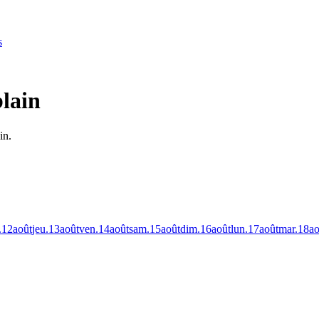
s
blain
in.
.
12
août
jeu.
13
août
ven.
14
août
sam.
15
août
dim.
16
août
lun.
17
août
mar.
18
ao