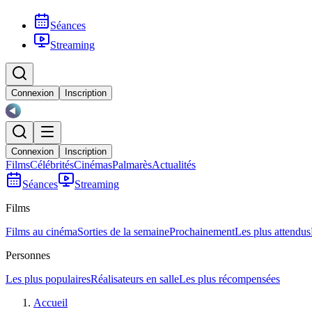
Séances
Streaming
Connexion
Inscription
Connexion
Inscription
Films
Célébrités
Cinémas
Palmarès
Actualités
Séances
Streaming
Films
Films au cinéma
Sorties de la semaine
Prochainement
Les plus attendus
Personnes
Les plus populaires
Réalisateurs en salle
Les plus récompensées
Accueil