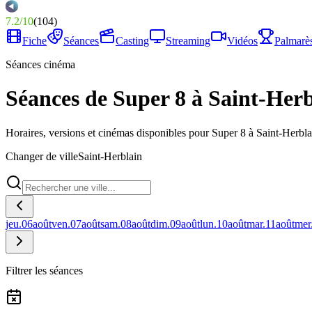
7.2
/
10
(
104
)
Fiche
Séances
Casting
Streaming
Vidéos
Palmarè
Séances cinéma
Séances de Super 8 à Saint-Her
Horaires, versions et cinémas disponibles pour Super 8 à Saint-Herbla
Changer de ville
Saint-Herblain
jeu.
06
août
ven.
07
août
sam.
08
août
dim.
09
août
lun.
10
août
mar.
11
août
mer
Filtrer les séances