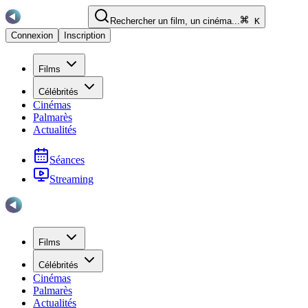
Rechercher un film, un cinéma...
K
Connexion
Inscription
Films
Célébrités
Cinémas
Palmarès
Actualités
Séances
Streaming
Films
Célébrités
Cinémas
Palmarès
Actualités