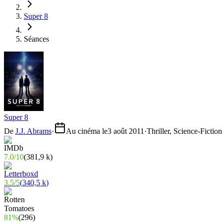
Super 8
Séances
Super 8
De
J.J. Abrams
·
Au cinéma le
3 août 2011
·
Thriller, Science-Fictio
7.0
/
10
(
381,9 k
)
3.5
/
5
(
340,5 k
)
81%
(
296
)