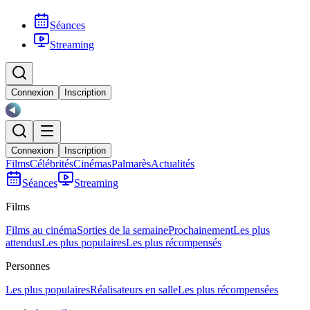
Séances
Streaming
Connexion
Inscription
Connexion
Inscription
Films
Célébrités
Cinémas
Palmarès
Actualités
Séances
Streaming
Films
Films au cinéma
Sorties de la semaine
Prochainement
Les plus
attendus
Les plus populaires
Les plus récompensés
Personnes
Les plus populaires
Réalisateurs en salle
Les plus récompensées