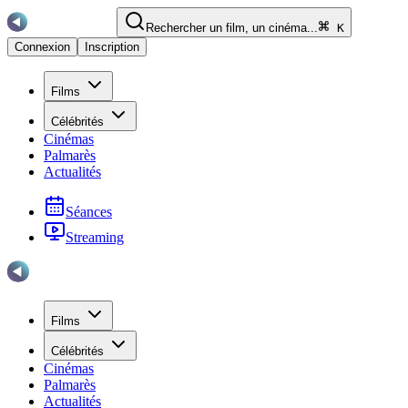
Rechercher un film, un cinéma...
K
Connexion
Inscription
Films
Célébrités
Cinémas
Palmarès
Actualités
Séances
Streaming
Films
Célébrités
Cinémas
Palmarès
Actualités