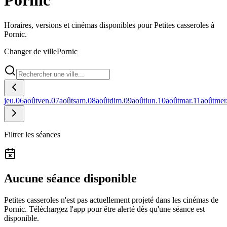
Pornic
Horaires, versions et cinémas disponibles pour Petites casseroles à
Pornic.
Changer de ville
Pornic
jeu.
06
août
ven.
07
août
sam.
08
août
dim.
09
août
lun.
10
août
mar.
11
août
mer
Filtrer les séances
Aucune séance disponible
Petites casseroles n'est pas actuellement projeté dans les cinémas de
Pornic.
Téléchargez l'app pour être alerté dès qu'une séance est
disponible.