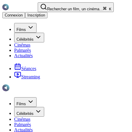
Rechercher un film, un cinéma...
K
Connexion
Inscription
Films
Célébrités
Cinémas
Palmarès
Actualités
Séances
Streaming
Films
Célébrités
Cinémas
Palmarès
Actualités