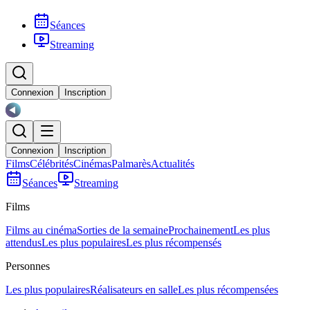
Séances
Streaming
Connexion
Inscription
Connexion
Inscription
Films
Célébrités
Cinémas
Palmarès
Actualités
Séances
Streaming
Films
Films au cinéma
Sorties de la semaine
Prochainement
Les plus
attendus
Les plus populaires
Les plus récompensés
Personnes
Les plus populaires
Réalisateurs en salle
Les plus récompensées