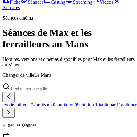
Fiche
Séances
Casting
Streaming
Vidéos
Palmarès
Séances cinéma
Séances de Max et les
ferrailleurs au Mans
Horaires, versions et cinémas disponibles pour Max et les ferrailleurs
au Mans.
Changer de ville
Le Mans
jeu.
06
août
ven.
07
août
sam.
08
août
dim.
09
août
lun.
10
août
mar.
11
août
mer
Filtrer les séances