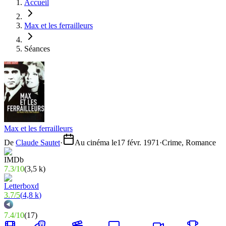
Accueil
Max et les ferrailleurs
Séances
Max et les ferrailleurs
De
Claude Sautet
·
Au cinéma le
17 févr. 1971
·
Crime, Romance
7.3
/
10
(
3,5 k
)
3.7
/
5
(
4,8 k
)
7.4
/
10
(
17
)