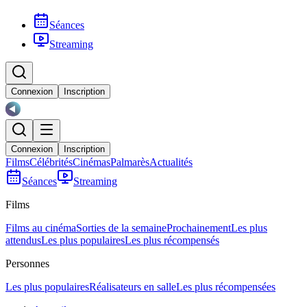
Séances
Streaming
Connexion
Inscription
Connexion
Inscription
Films
Célébrités
Cinémas
Palmarès
Actualités
Séances
Streaming
Films
Films au cinéma
Sorties de la semaine
Prochainement
Les plus
attendus
Les plus populaires
Les plus récompensés
Personnes
Les plus populaires
Réalisateurs en salle
Les plus récompensées