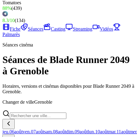
88%
(
439
)
8.3
/
10
(
134
)
Fiche
Séances
Casting
Streaming
Vidéos
Palmarès
Séances cinéma
Séances de Blade Runner 2049
à Grenoble
Horaires, versions et cinémas disponibles pour Blade Runner 2049 à
Grenoble.
Changer de ville
Grenoble
jeu.
06
août
ven.
07
août
sam.
08
août
dim.
09
août
lun.
10
août
mar.
11
août
mer