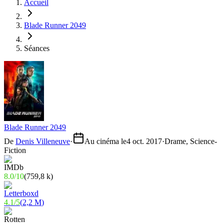
Accueil
Blade Runner 2049
Séances
Blade Runner 2049
De
Denis Villeneuve
·
Au cinéma le
4 oct. 2017
·
Drame, Science-
Fiction
8.0
/
10
(
759,8 k
)
4.1
/
5
(
2,2 M
)