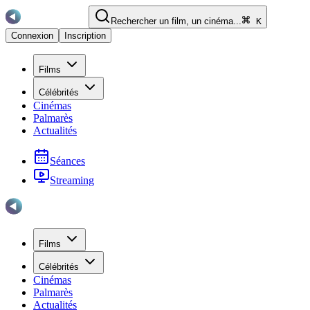
Rechercher un film, un cinéma...
K
Connexion
Inscription
Films
Célébrités
Cinémas
Palmarès
Actualités
Séances
Streaming
Films
Célébrités
Cinémas
Palmarès
Actualités