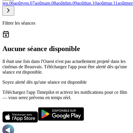
jeu.
06
août
ven.
07
août
sam.
08
août
dim.
09
août
lun.
10
août
mar.
11
août
mer
Filtrer les séances
Aucune séance disponible
Il était une fois dans l'Ouest n'est pas actuellement projeté dans les
cinémas de Beauvais.
Téléchargez l'app pour être alerté dès qu'une
séance est disponible.
Soyez alerté dès qu'une séance est disponible
Téléchargez l'app Timepilot et activez les notifications pour ce film
— vous serez prévenu en temps réel.