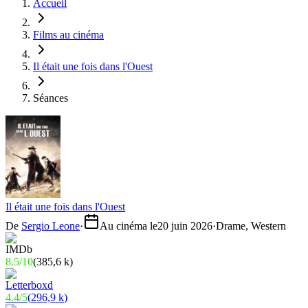
Accueil
Films au cinéma
Il était une fois dans l'Ouest
Séances
Il était une fois dans l'Ouest
De
Sergio Leone
·
Au cinéma le
20 juin 2026
·
Drame, Western
8.5
/
10
(
385,6 k
)
4.4
/
5
(
296,9 k
)