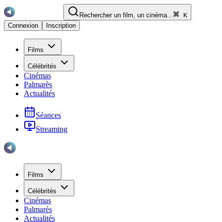
Rechercher un film, un cinéma...
K
Connexion
Inscription
Films
Célébrités
Cinémas
Palmarès
Actualités
Séances
Streaming
Films
Célébrités
Cinémas
Palmarès
Actualités