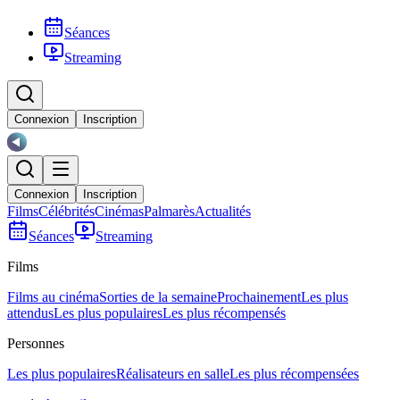
Séances
Streaming
Connexion
Inscription
Connexion
Inscription
Films
Célébrités
Cinémas
Palmarès
Actualités
Séances
Streaming
Films
Films au cinéma
Sorties de la semaine
Prochainement
Les plus
attendus
Les plus populaires
Les plus récompensés
Personnes
Les plus populaires
Réalisateurs en salle
Les plus récompensées