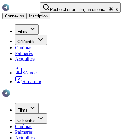
Rechercher un film, un cinéma...
K
Connexion
Inscription
Films
Célébrités
Cinémas
Palmarès
Actualités
Séances
Streaming
Films
Célébrités
Cinémas
Palmarès
Actualités