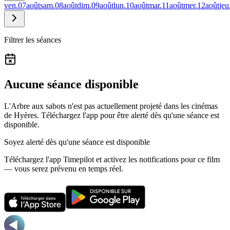
ven.
07
août
sam.
08
août
dim.
09
août
lun.
10
août
mar.
11
août
mer.
12
août
jeu
Filtrer les séances
Aucune séance disponible
L'Arbre aux sabots n'est pas actuellement projeté dans les cinémas
de Hyères.
Téléchargez l'app pour être alerté dès qu'une séance est
disponible.
Soyez alerté dès qu'une séance est disponible
Téléchargez l'app Timepilot et activez les notifications pour ce film
— vous serez prévenu en temps réel.