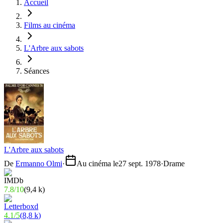
Accueil
Films au cinéma
L'Arbre aux sabots
Séances
L'Arbre aux sabots
De
Ermanno Olmi
·
Au cinéma le
27 sept. 1978
·
Drame
7.8
/
10
(
9,4 k
)
4.1
/
5
(
8,8 k
)