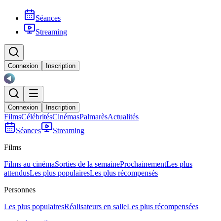
Séances
Streaming
Connexion
Inscription
Connexion
Inscription
Films
Célébrités
Cinémas
Palmarès
Actualités
Séances
Streaming
Films
Films au cinéma
Sorties de la semaine
Prochainement
Les plus
attendus
Les plus populaires
Les plus récompensés
Personnes
Les plus populaires
Réalisateurs en salle
Les plus récompensées