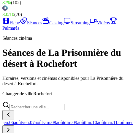
87%
(
102
)
8.0
/
10
(
70
)
Fiche
Séances
Casting
Streaming
Vidéos
Palmarès
Séances cinéma
Séances de La Prisonnière du
désert à Rochefort
Horaires, versions et cinémas disponibles pour La Prisonnière du
désert à Rochefort.
Changer de ville
Rochefort
jeu.
06
août
ven.
07
août
sam.
08
août
dim.
09
août
lun.
10
août
mar.
11
août
mer