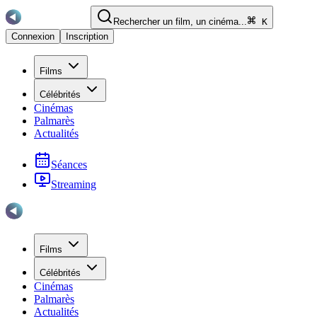
Rechercher un film, un cinéma...
K
Connexion
Inscription
Films
Célébrités
Cinémas
Palmarès
Actualités
Séances
Streaming
Films
Célébrités
Cinémas
Palmarès
Actualités