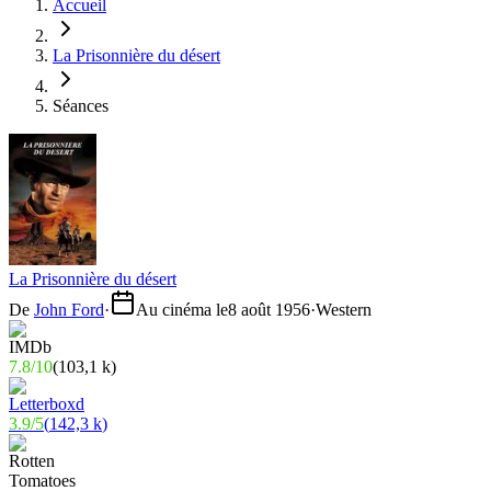
Accueil
La Prisonnière du désert
Séances
La Prisonnière du désert
De
John Ford
·
Au cinéma le
8 août 1956
·
Western
7.8
/
10
(
103,1 k
)
3.9
/
5
(
142,3 k
)