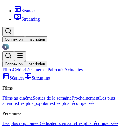
Séances
Streaming
Connexion
Inscription
Connexion
Inscription
Films
Célébrités
Cinémas
Palmarès
Actualités
Séances
Streaming
Films
Films au cinéma
Sorties de la semaine
Prochainement
Les plus
attendus
Les plus populaires
Les plus récompensés
Personnes
Les plus populaires
Réalisateurs en salle
Les plus récompensées