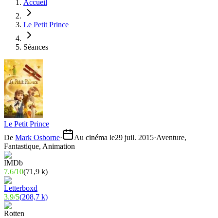
Accueil
Le Petit Prince
Séances
Le Petit Prince
De
Mark Osborne
·
Au cinéma le
29 juil. 2015
·
Aventure,
Fantastique, Animation
7.6
/
10
(
71,9 k
)
3.9
/
5
(
208,7 k
)