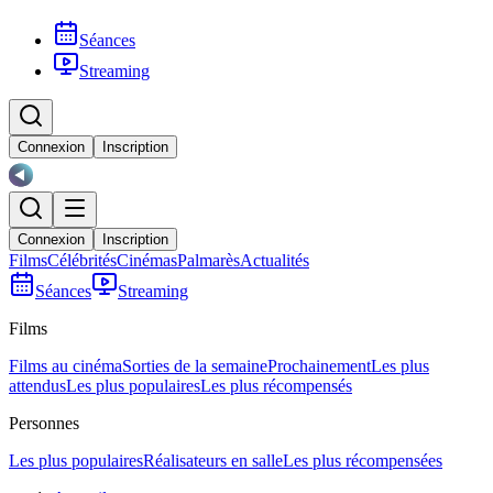
Séances
Streaming
Connexion
Inscription
Connexion
Inscription
Films
Célébrités
Cinémas
Palmarès
Actualités
Séances
Streaming
Films
Films au cinéma
Sorties de la semaine
Prochainement
Les plus
attendus
Les plus populaires
Les plus récompensés
Personnes
Les plus populaires
Réalisateurs en salle
Les plus récompensées