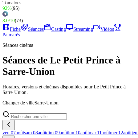
92%
(
95
)
8.0
/
10
(
73
)
Fiche
Séances
Casting
Streaming
Vidéos
Palmarès
Séances cinéma
Séances de Le Petit Prince à
Sarre-Union
Horaires, versions et cinémas disponibles pour Le Petit Prince à
Sarre-Union.
Changer de ville
Sarre-Union
ven.
07
août
sam.
08
août
dim.
09
août
lun.
10
août
mar.
11
août
mer.
12
août
jeu