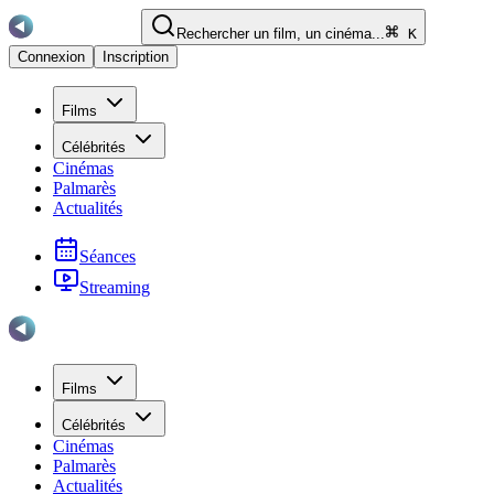
Rechercher un film, un cinéma...
K
Connexion
Inscription
Films
Célébrités
Cinémas
Palmarès
Actualités
Séances
Streaming
Films
Célébrités
Cinémas
Palmarès
Actualités