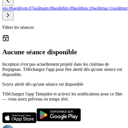
jeu.
06
août
ven.
07
août
sam.
08
août
dim.
09
août
lun.
10
août
mar.
11
août
mer
Filtrer les séances
Aucune séance disponible
Inception n'est pas actuellement projeté dans les cinémas de
Perpignan.
Téléchargez l'app pour être alerté dès qu'une séance est
disponible.
Soyez alerté dès qu'une séance est disponible
Téléchargez l'app Timepilot et activez les notifications pour ce film
— vous serez prévenu en temps réel.