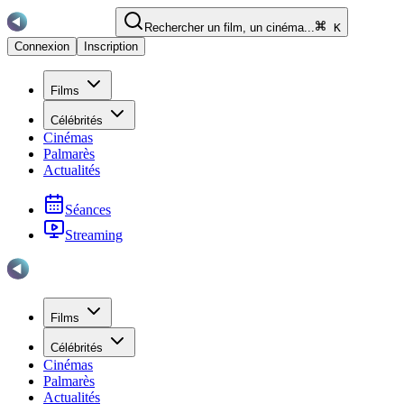
Rechercher un film, un cinéma...
K
Connexion
Inscription
Films
Célébrités
Cinémas
Palmarès
Actualités
Séances
Streaming
Films
Célébrités
Cinémas
Palmarès
Actualités