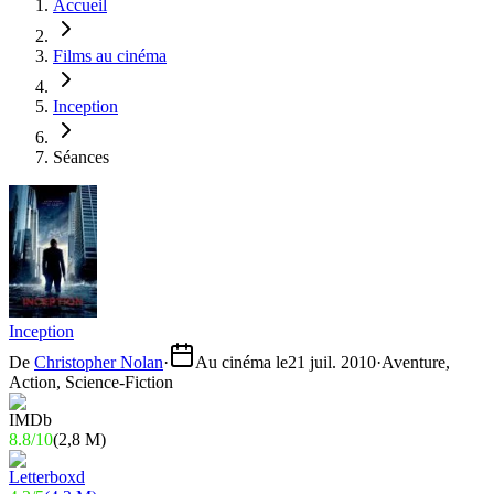
Accueil
Films au cinéma
Inception
Séances
Inception
De
Christopher Nolan
·
Au cinéma le
21 juil. 2010
·
Aventure,
Action, Science-Fiction
8.8
/
10
(
2,8 M
)