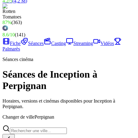
4.2
/
5
(
4,2 M
)
87%
(
363
)
8.6
/
10
(
141
)
Fiche
Séances
Casting
Streaming
Vidéos
Palmarès
Séances cinéma
Séances de Inception à
Perpignan
Horaires, versions et cinémas disponibles pour Inception à
Perpignan.
Changer de ville
Perpignan