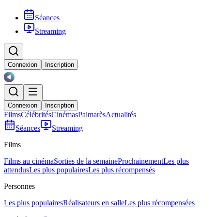
Séances
Streaming
Connexion
Inscription
Connexion
Inscription
Films
Célébrités
Cinémas
Palmarès
Actualités
Séances
Streaming
Films
Films au cinéma
Sorties de la semaine
Prochainement
Les plus
attendus
Les plus populaires
Les plus récompensés
Personnes
Les plus populaires
Réalisateurs en salle
Les plus récompensées