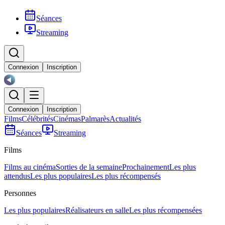
Séances
Streaming
Connexion
Inscription
Connexion
Inscription
Films
Célébrités
Cinémas
Palmarès
Actualités
Séances
Streaming
Films
Films au cinéma
Sorties de la semaine
Prochainement
Les plus
attendus
Les plus populaires
Les plus récompensés
Personnes
Les plus populaires
Réalisateurs en salle
Les plus récompensées