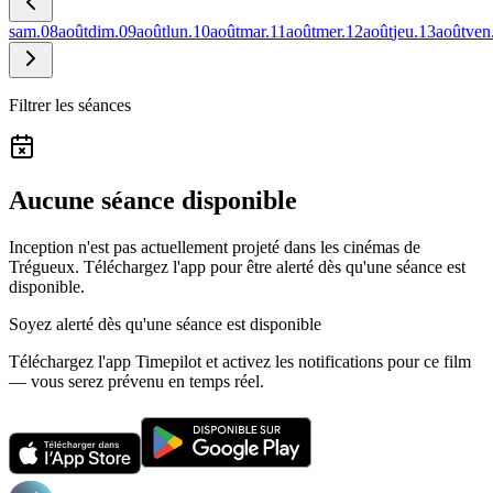
sam.
08
août
dim.
09
août
lun.
10
août
mar.
11
août
mer.
12
août
jeu.
13
août
ven
Filtrer les séances
Aucune séance disponible
Inception n'est pas actuellement projeté dans les cinémas de
Trégueux.
Téléchargez l'app pour être alerté dès qu'une séance est
disponible.
Soyez alerté dès qu'une séance est disponible
Téléchargez l'app Timepilot et activez les notifications pour ce film
— vous serez prévenu en temps réel.