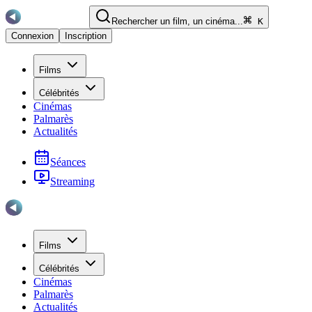
Rechercher un film, un cinéma...
K
Connexion
Inscription
Films
Célébrités
Cinémas
Palmarès
Actualités
Séances
Streaming
Films
Célébrités
Cinémas
Palmarès
Actualités