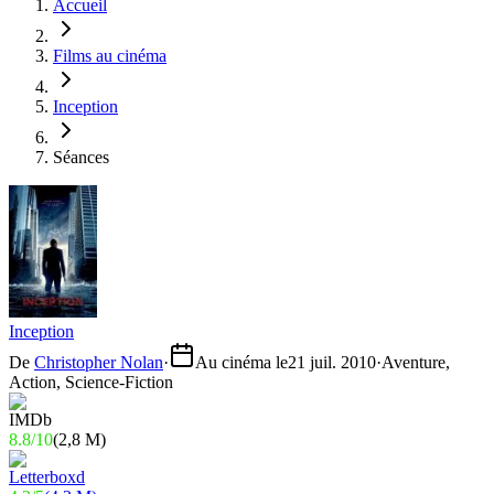
Accueil
Films au cinéma
Inception
Séances
Inception
De
Christopher Nolan
·
Au cinéma le
21 juil. 2010
·
Aventure,
Action, Science-Fiction
8.8
/
10
(
2,8 M
)