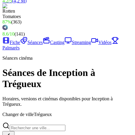
4.2
/
5
(
4,2 M
)
87%
(
363
)
8.6
/
10
(
141
)
Fiche
Séances
Casting
Streaming
Vidéos
Palmarès
Séances cinéma
Séances de Inception à
Trégueux
Horaires, versions et cinémas disponibles pour Inception à
Trégueux.
Changer de ville
Trégueux