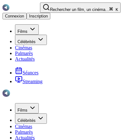
Rechercher un film, un cinéma...
K
Connexion
Inscription
Films
Célébrités
Cinémas
Palmarès
Actualités
Séances
Streaming
Films
Célébrités
Cinémas
Palmarès
Actualités