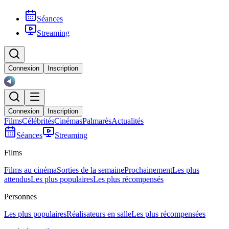
Séances
Streaming
Connexion
Inscription
Connexion
Inscription
Films
Célébrités
Cinémas
Palmarès
Actualités
Séances
Streaming
Films
Films au cinéma
Sorties de la semaine
Prochainement
Les plus
attendus
Les plus populaires
Les plus récompensés
Personnes
Les plus populaires
Réalisateurs en salle
Les plus récompensées