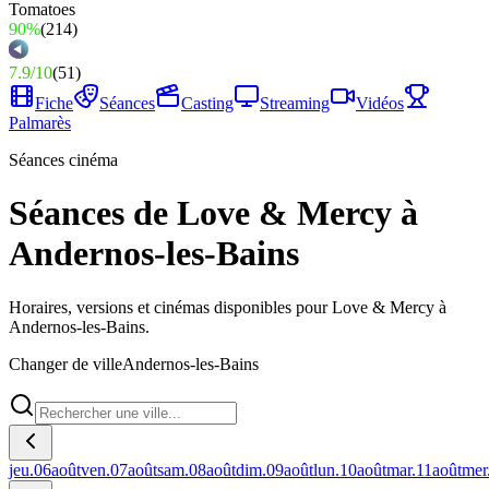
90%
(
214
)
7.9
/
10
(
51
)
Fiche
Séances
Casting
Streaming
Vidéos
Palmarès
Séances cinéma
Séances de Love & Mercy à
Andernos-les-Bains
Horaires, versions et cinémas disponibles pour Love & Mercy à
Andernos-les-Bains.
Changer de ville
Andernos-les-Bains
jeu.
06
août
ven.
07
août
sam.
08
août
dim.
09
août
lun.
10
août
mar.
11
août
mer