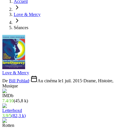
Accueil
Love & Mercy
Séances
Love & Mercy
De
Bill Pohlad
·
Au cinéma le
1 juil. 2015
·
Drame, Histoire,
Musique
7.4
/
10
(
45,8 k
)
3.9
/
5
(
82,3 k
)