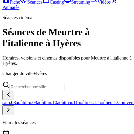
Fiche
Séances
Casting
Streaming
Vidéos
Palmarès
Séances cinéma
Séances de Meurtre à
l'italienne à Hyères
Horaires, versions et cinémas disponibles pour Meurtre à l'italienne à
Hyères.
Changer de ville
Hyères
sam.
08
août
dim.
09
août
lun.
10
août
mar.
11
août
mer.
12
août
jeu.
13
août
ven
Filtrer les séances