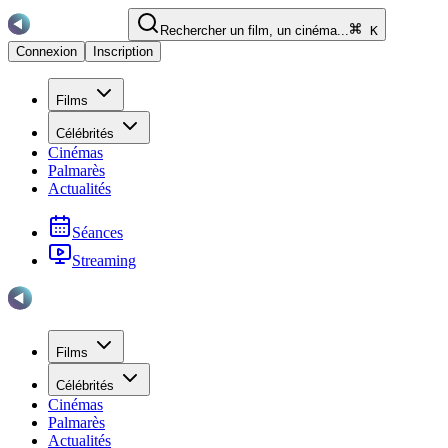
Rechercher un film, un cinéma...
K
Connexion
Inscription
Films
Célébrités
Cinémas
Palmarès
Actualités
Séances
Streaming
Films
Célébrités
Cinémas
Palmarès
Actualités