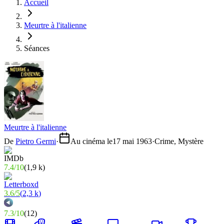
Accueil
Meurtre à l'italienne
Séances
Meurtre à l'italienne
De
Pietro Germi
·
Au cinéma le
17 mai 1963
·
Crime, Mystère
7.4
/
10
(
1,9 k
)
3.6
/
5
(
2,3 k
)
7.3
/
10
(
12
)