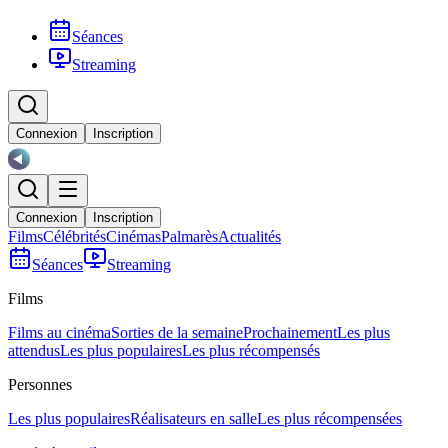
Séances
Streaming
Connexion
Inscription
Connexion
Inscription
Films
Célébrités
Cinémas
Palmarès
Actualités
Séances
Streaming
Films
Films au cinéma
Sorties de la semaine
Prochainement
Les plus
attendus
Les plus populaires
Les plus récompensés
Personnes
Les plus populaires
Réalisateurs en salle
Les plus récompensées