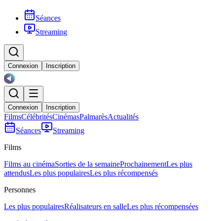
Séances
Streaming
Connexion
Inscription
Connexion
Inscription
Films
Célébrités
Cinémas
Palmarès
Actualités
Séances
Streaming
Films
Films au cinéma
Sorties de la semaine
Prochainement
Les plus
attendus
Les plus populaires
Les plus récompensés
Personnes
Les plus populaires
Réalisateurs en salle
Les plus récompensées