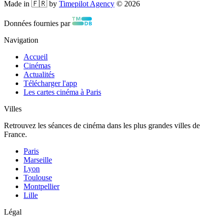
Made in 🇫🇷 by
Timepilot Agency
©
2026
Données fournies par
Navigation
Accueil
Cinémas
Actualités
Télécharger l'app
Les cartes cinéma à Paris
Villes
Retrouvez les séances de cinéma dans les plus grandes villes de
France.
Paris
Marseille
Lyon
Toulouse
Montpellier
Lille
Légal