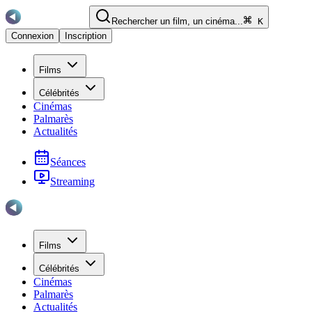
Rechercher un film, un cinéma...
K
Connexion
Inscription
Films
Célébrités
Cinémas
Palmarès
Actualités
Séances
Streaming
Films
Célébrités
Cinémas
Palmarès
Actualités