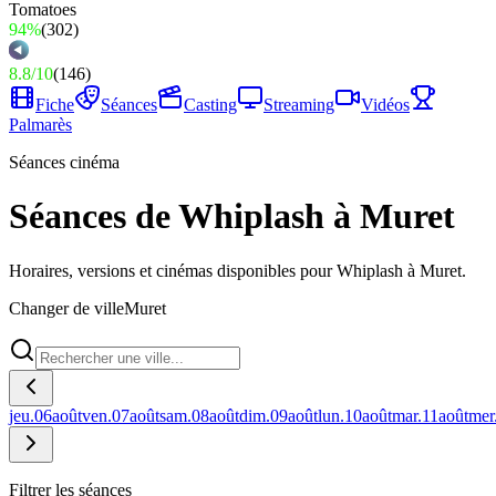
94%
(
302
)
8.8
/
10
(
146
)
Fiche
Séances
Casting
Streaming
Vidéos
Palmarès
Séances cinéma
Séances de Whiplash à Muret
Horaires, versions et cinémas disponibles pour Whiplash à Muret.
Changer de ville
Muret
jeu.
06
août
ven.
07
août
sam.
08
août
dim.
09
août
lun.
10
août
mar.
11
août
mer
Filtrer les séances