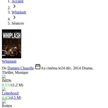
Accueil
Whiplash
Séances
Whiplash
De
Damien Chazelle
·
Au cinéma le
24 déc. 2014
·
Drame,
Thriller, Musique
8.5
/
10
(
1,2 M
)
4.4
/
5
(
4,5 M
)