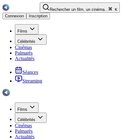
Rechercher un film, un cinéma...
K
Connexion
Inscription
Films
Célébrités
Cinémas
Palmarès
Actualités
Séances
Streaming
Films
Célébrités
Cinémas
Palmarès
Actualités