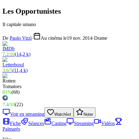
Les Opportunistes
Il capitale umano
De
Paolo Virzì
·
Au cinéma le
19 nov. 2014
·
Drame
7.2
/
10
(
14,2 k
)
3.6
/
5
(
11,4 k
)
81%
(
68
)
7.4
/
10
(
22
)
Voir en streaming
Watchlist
Noter
Fiche
Séances
Casting
Streaming
Vidéos
Palmarès