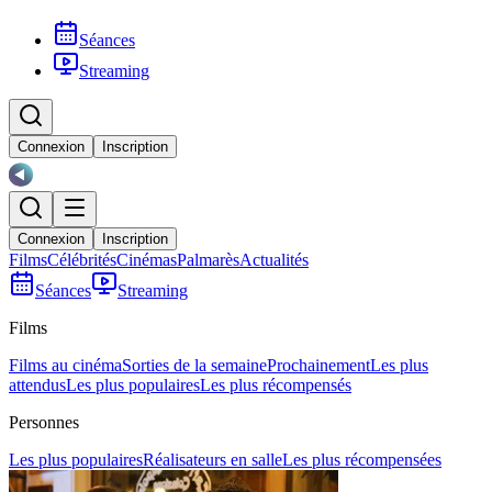
Séances
Streaming
Connexion
Inscription
Connexion
Inscription
Films
Célébrités
Cinémas
Palmarès
Actualités
Séances
Streaming
Films
Films au cinéma
Sorties de la semaine
Prochainement
Les plus
attendus
Les plus populaires
Les plus récompensés
Personnes
Les plus populaires
Réalisateurs en salle
Les plus récompensées