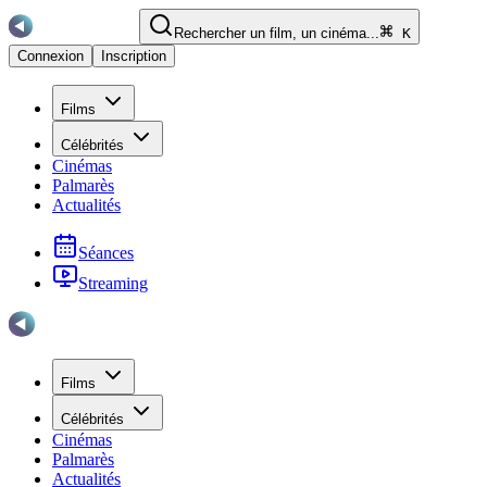
Rechercher un film, un cinéma...
K
Connexion
Inscription
Films
Célébrités
Cinémas
Palmarès
Actualités
Séances
Streaming
Films
Célébrités
Cinémas
Palmarès
Actualités