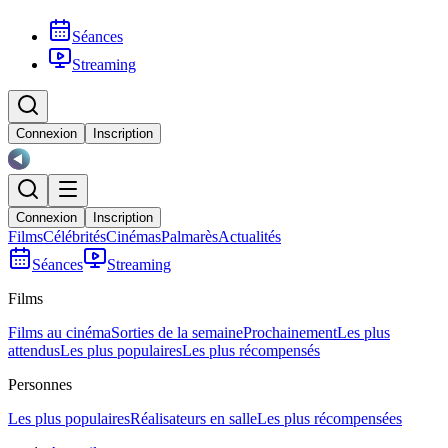
Séances
Streaming
Connexion
Inscription
Connexion
Inscription
Films
Célébrités
Cinémas
Palmarès
Actualités
Séances
Streaming
Films
Films au cinéma
Sorties de la semaine
Prochainement
Les plus
attendus
Les plus populaires
Les plus récompensés
Personnes
Les plus populaires
Réalisateurs en salle
Les plus récompensées