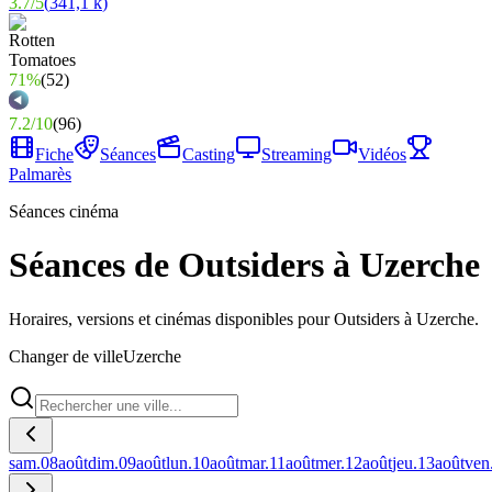
3.7
/
5
(
341,1 k
)
71%
(
52
)
7.2
/
10
(
96
)
Fiche
Séances
Casting
Streaming
Vidéos
Palmarès
Séances cinéma
Séances de Outsiders à Uzerche
Horaires, versions et cinémas disponibles pour Outsiders à Uzerche.
Changer de ville
Uzerche
sam.
08
août
dim.
09
août
lun.
10
août
mar.
11
août
mer.
12
août
jeu.
13
août
ven