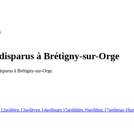
s
 disparus à Brétigny-sur-Orge
isparus à Brétigny-sur-Orge.
.
12
août
jeu.
13
août
ven.
14
août
sam.
15
août
dim.
16
août
lun.
17
août
mar.
18
ao