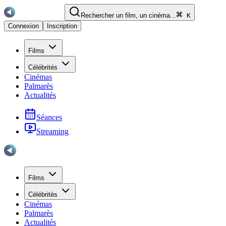
Rechercher un film, un cinéma...
K
Connexion
Inscription
Films
Célébrités
Cinémas
Palmarès
Actualités
Séances
Streaming
Films
Célébrités
Cinémas
Palmarès
Actualités