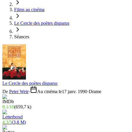
Films au cinéma
Le Cercle des poètes disparus
Séances
Le Cercle des poètes disparus
De
Peter Weir
·
Au cinéma le
17 janv. 1990
·
Drame
8.1
/
10
(
659,7 k
)
4.3
/
5
(
3,8 M
)