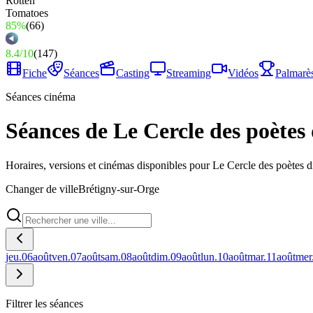
85%
(
66
)
8.4
/
10
(
147
)
Fiche
Séances
Casting
Streaming
Vidéos
Palmarè
Séances cinéma
Séances de Le Cercle des poètes
Horaires, versions et cinémas disponibles pour Le Cercle des poètes d
Changer de ville
Brétigny-sur-Orge
jeu.
06
août
ven.
07
août
sam.
08
août
dim.
09
août
lun.
10
août
mar.
11
août
mer
Filtrer les séances