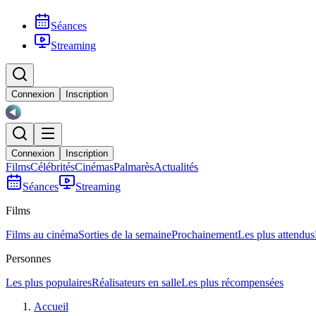
Séances
Streaming
Connexion
Inscription
Connexion
Inscription
Films
Célébrités
Cinémas
Palmarès
Actualités
Séances
Streaming
Films
Films au cinéma
Sorties de la semaine
Prochainement
Les plus attendus
Personnes
Les plus populaires
Réalisateurs en salle
Les plus récompensées
Accueil