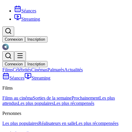
Séances
Streaming
Connexion
Inscription
Connexion
Inscription
Films
Célébrités
Cinémas
Palmarès
Actualités
Séances
Streaming
Films
Films au cinéma
Sorties de la semaine
Prochainement
Les plus
attendus
Les plus populaires
Les plus récompensés
Personnes
Les plus populaires
Réalisateurs en salle
Les plus récompensées