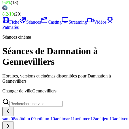
94%
(
18
)
8.2
/
10
(
29
)
Fiche
Séances
Casting
Streaming
Vidéos
Palmarès
Séances cinéma
Séances de Damnation à
Gennevilliers
Horaires, versions et cinémas disponibles pour Damnation à
Gennevilliers.
Changer de ville
Gennevilliers
sam.
08
août
dim.
09
août
lun.
10
août
mar.
11
août
mer.
12
août
jeu.
13
août
ven