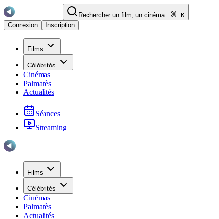
Rechercher un film, un cinéma...
K
Connexion
Inscription
Films
Célébrités
Cinémas
Palmarès
Actualités
Séances
Streaming
Films
Célébrités
Cinémas
Palmarès
Actualités