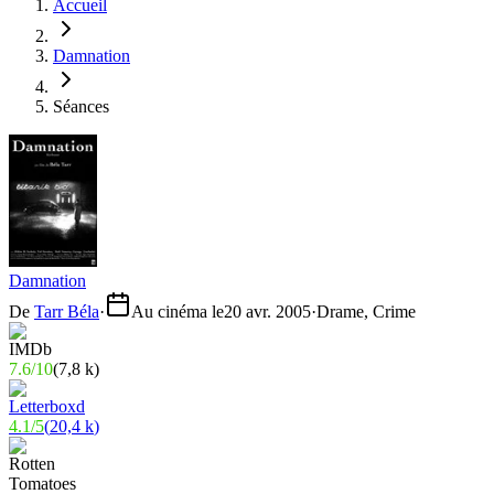
Accueil
Damnation
Séances
Damnation
De
Tarr Béla
·
Au cinéma le
20 avr. 2005
·
Drame, Crime
7.6
/
10
(
7,8 k
)
4.1
/
5
(
20,4 k
)