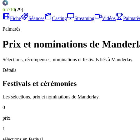
6.7
/
10
(
29
)
Fiche
Séances
Casting
Streaming
Vidéos
Palmarè
Palmarès
Prix et nominations de Manderl
Sélections, récompenses, nominations et festivals liés à Manderlay.
Détails
Festivals et cérémonies
Les sélections, prix et nominations de Manderlay.
0
prix
1
sélections en festival