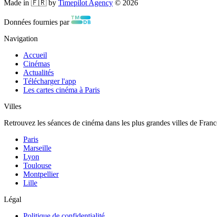
Made in 🇫🇷 by
Timepilot Agency
©
2026
Données fournies par
Navigation
Accueil
Cinémas
Actualités
Télécharger l'app
Les cartes cinéma à Paris
Villes
Retrouvez les séances de cinéma dans les plus grandes villes de Franc
Paris
Marseille
Lyon
Toulouse
Montpellier
Lille
Légal
Politique de confidentialité