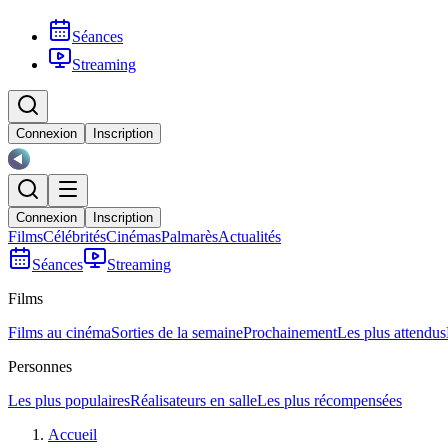
Séances
Streaming
Connexion
Inscription
Connexion
Inscription
Films
Célébrités
Cinémas
Palmarès
Actualités
Séances
Streaming
Films
Films au cinéma
Sorties de la semaine
Prochainement
Les plus attendus
Personnes
Les plus populaires
Réalisateurs en salle
Les plus récompensées
Accueil