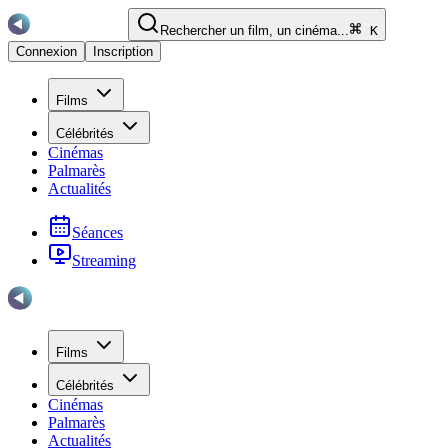
Rechercher un film, un cinéma...
K
Connexion
Inscription
Films
Célébrités
Cinémas
Palmarès
Actualités
Séances
Streaming
Films
Célébrités
Cinémas
Palmarès
Actualités