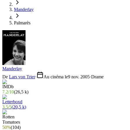
Manderlay
Palmarès
Manderlay
De
Lars von Trier
·
Au cinéma le
9 nov. 2005
·
Drame
7.2
/
10
(
26,5 k
)
3.5
/
5
(
20,5 k
)
50%
(
104
)