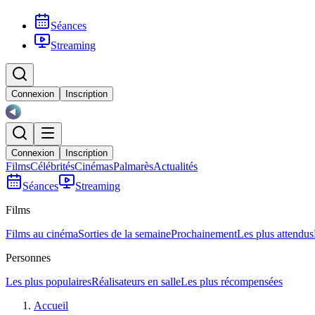
Séances
Streaming
Connexion
Inscription
Connexion
Inscription
Films
Célébrités
Cinémas
Palmarès
Actualités
Séances
Streaming
Films
Films au cinéma
Sorties de la semaine
Prochainement
Les plus attendus
Personnes
Les plus populaires
Réalisateurs en salle
Les plus récompensées
Accueil