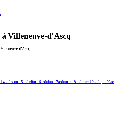
s
 à Villeneuve-d'Ascq
 Villeneuve-d'Ascq.
.
14
août
sam.
15
août
dim.
16
août
lun.
17
août
mar.
18
août
mer.
19
août
jeu.
20
ao