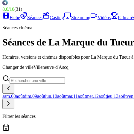
8.0
/
10
(
31
)
Fiche
Séances
Casting
Streaming
Vidéos
Palmarè
Séances cinéma
Séances de La Marque du Tueur
Horaires, versions et cinémas disponibles pour La Marque du Tueur à
Changer de ville
Villeneuve-d'Ascq
sam.
08
août
dim.
09
août
lun.
10
août
mar.
11
août
mer.
12
août
jeu.
13
août
ven
Filtrer les séances