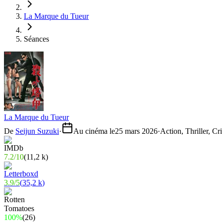
La Marque du Tueur
Séances
La Marque du Tueur
De
Seijun Suzuki
·
Au cinéma le
25 mars 2026
·
Action, Thriller, C
7.2
/
10
(
11,2 k
)
3.9
/
5
(
35,2 k
)
100%
(
26
)