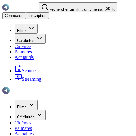
Rechercher un film, un cinéma...
K
Connexion
Inscription
Films
Célébrités
Cinémas
Palmarès
Actualités
Séances
Streaming
Films
Célébrités
Cinémas
Palmarès
Actualités