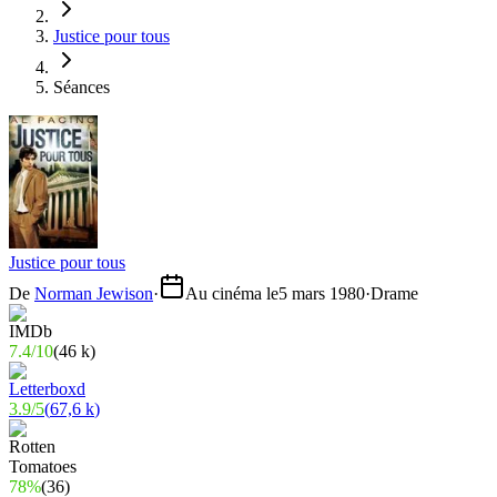
Justice pour tous
Séances
Justice pour tous
De
Norman Jewison
·
Au cinéma le
5 mars 1980
·
Drame
7.4
/
10
(
46 k
)
3.9
/
5
(
67,6 k
)
78%
(
36
)