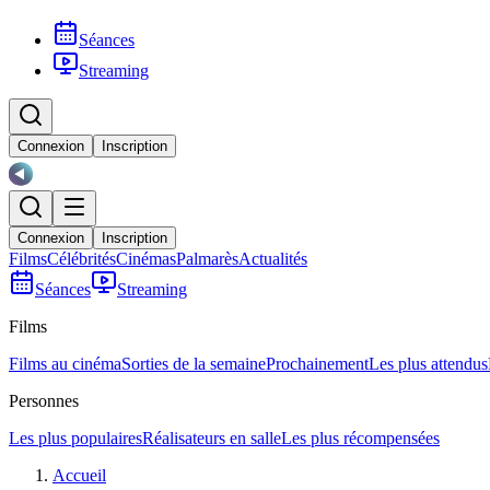
Séances
Streaming
Connexion
Inscription
Connexion
Inscription
Films
Célébrités
Cinémas
Palmarès
Actualités
Séances
Streaming
Films
Films au cinéma
Sorties de la semaine
Prochainement
Les plus attendus
Personnes
Les plus populaires
Réalisateurs en salle
Les plus récompensées
Accueil