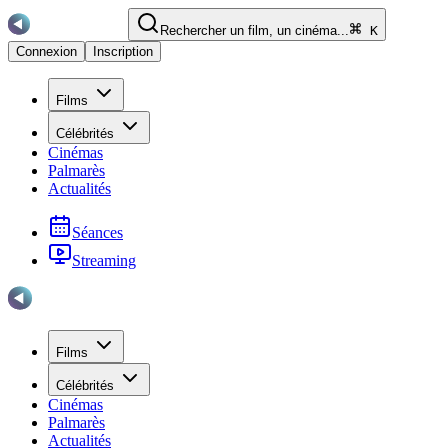
Rechercher un film, un cinéma...
K
Connexion
Inscription
Films
Célébrités
Cinémas
Palmarès
Actualités
Séances
Streaming
Films
Célébrités
Cinémas
Palmarès
Actualités