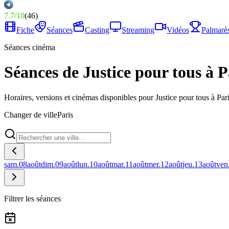
7.7
/
10
(
46
)
Fiche
Séances
Casting
Streaming
Vidéos
Palmarè
Séances cinéma
Séances de Justice pour tous à P
Horaires, versions et cinémas disponibles pour Justice pour tous à Pari
Changer de ville
Paris
sam.
08
août
dim.
09
août
lun.
10
août
mar.
11
août
mer.
12
août
jeu.
13
août
ven
Filtrer les séances