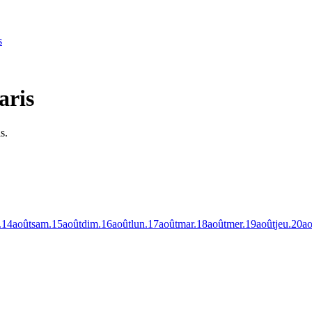
s
aris
s.
.
14
août
sam.
15
août
dim.
16
août
lun.
17
août
mar.
18
août
mer.
19
août
jeu.
20
ao