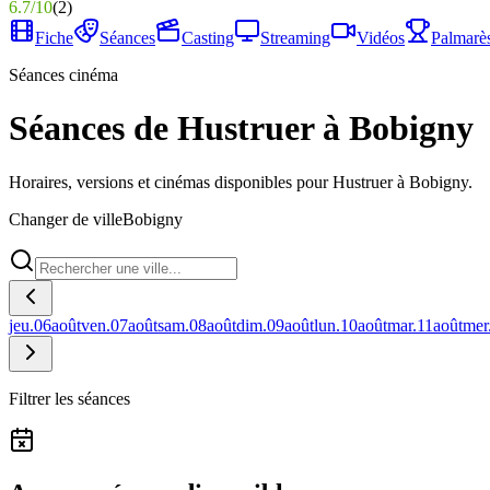
6.7
/
10
(
2
)
Fiche
Séances
Casting
Streaming
Vidéos
Palmarè
Séances cinéma
Séances de Hustruer à Bobigny
Horaires, versions et cinémas disponibles pour Hustruer à Bobigny.
Changer de ville
Bobigny
jeu.
06
août
ven.
07
août
sam.
08
août
dim.
09
août
lun.
10
août
mar.
11
août
mer
Filtrer les séances