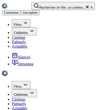
Rechercher un film, un cinéma...
K
Connexion
Inscription
Films
Célébrités
Cinémas
Palmarès
Actualités
Séances
Streaming
Films
Célébrités
Cinémas
Palmarès
Actualités