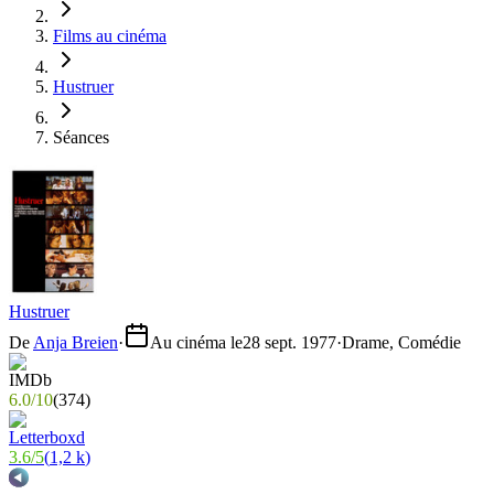
Films au cinéma
Hustruer
Séances
Hustruer
De
Anja Breien
·
Au cinéma le
28 sept. 1977
·
Drame, Comédie
6.0
/
10
(
374
)
3.6
/
5
(
1,2 k
)