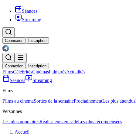
Séances
Streaming
Connexion
Inscription
Connexion
Inscription
Films
Célébrités
Cinémas
Palmarès
Actualités
Séances
Streaming
Films
Films au cinéma
Sorties de la semaine
Prochainement
Les plus attendus
Personnes
Les plus populaires
Réalisateurs en salle
Les plus récompensées
Accueil