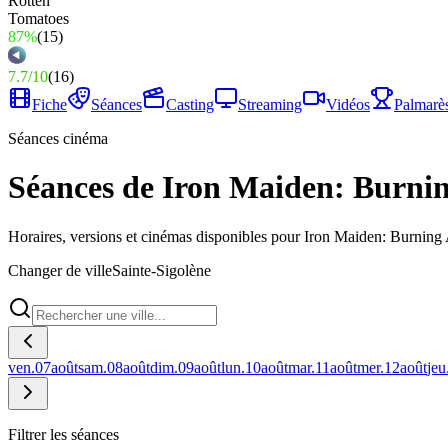
87%
(
15
)
7.7
/
10
(
16
)
Fiche
Séances
Casting
Streaming
Vidéos
Palmarè
Séances cinéma
Séances de Iron Maiden: Burnin
Horaires, versions et cinémas disponibles pour Iron Maiden: Burning
Changer de ville
Sainte-Sigolène
ven.
07
août
sam.
08
août
dim.
09
août
lun.
10
août
mar.
11
août
mer.
12
août
jeu
Filtrer les séances