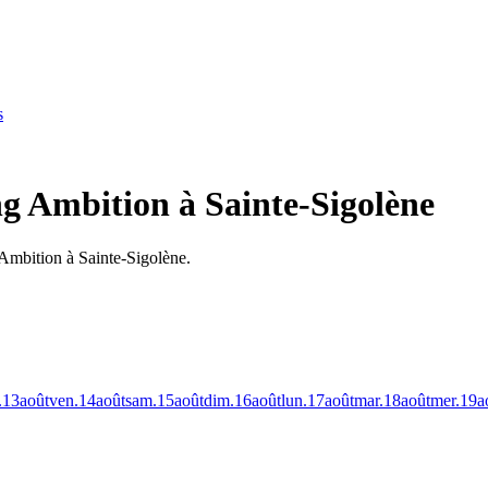
s
g Ambition à Sainte-Sigolène
 Ambition à Sainte-Sigolène.
.
13
août
ven.
14
août
sam.
15
août
dim.
16
août
lun.
17
août
mar.
18
août
mer.
19
a