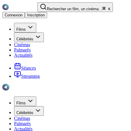
Rechercher un film, un cinéma...
K
Connexion
Inscription
Films
Célébrités
Cinémas
Palmarès
Actualités
Séances
Streaming
Films
Célébrités
Cinémas
Palmarès
Actualités