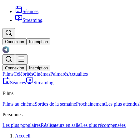
Séances
Streaming
Connexion
Inscription
Connexion
Inscription
Films
Célébrités
Cinémas
Palmarès
Actualités
Séances
Streaming
Films
Films au cinéma
Sorties de la semaine
Prochainement
Les plus attendus
Personnes
Les plus populaires
Réalisateurs en salle
Les plus récompensées
Accueil