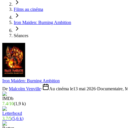
Films au cinéma
Iron Maiden: Burning Ambition
Séances
Iron Maiden: Burning Ambition
De
Malcolm Venville
·
Au cinéma le
13 mai 2026
·
Documentaire, 
7.4
/
10
(
1,9 k
)
3.7
/
5
(
5,6 k
)