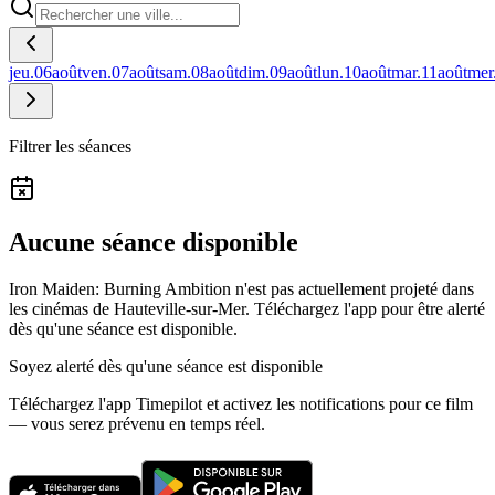
jeu.
06
août
ven.
07
août
sam.
08
août
dim.
09
août
lun.
10
août
mar.
11
août
mer
Filtrer les séances
Aucune séance disponible
Iron Maiden: Burning Ambition n'est pas actuellement projeté dans
les cinémas de Hauteville-sur-Mer.
Téléchargez l'app pour être alerté
dès qu'une séance est disponible.
Soyez alerté dès qu'une séance est disponible
Téléchargez l'app Timepilot et activez les notifications pour ce film
— vous serez prévenu en temps réel.