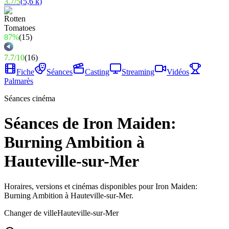
3.7
/
5
(
5,6 k
)
87%
(
15
)
7.7
/
10
(
16
)
Fiche
Séances
Casting
Streaming
Vidéos
Palmarès
Séances cinéma
Séances de Iron Maiden:
Burning Ambition à
Hauteville-sur-Mer
Horaires, versions et cinémas disponibles pour Iron Maiden:
Burning Ambition à Hauteville-sur-Mer.
Changer de ville
Hauteville-sur-Mer