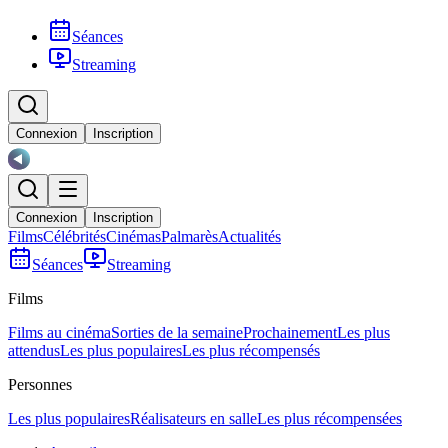
Séances
Streaming
Connexion
Inscription
Connexion
Inscription
Films
Célébrités
Cinémas
Palmarès
Actualités
Séances
Streaming
Films
Films au cinéma
Sorties de la semaine
Prochainement
Les plus
attendus
Les plus populaires
Les plus récompensés
Personnes
Les plus populaires
Réalisateurs en salle
Les plus récompensées