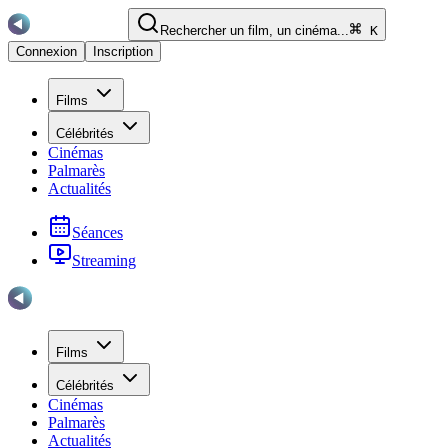
Rechercher un film, un cinéma...
K
Connexion
Inscription
Films
Célébrités
Cinémas
Palmarès
Actualités
Séances
Streaming
Films
Célébrités
Cinémas
Palmarès
Actualités