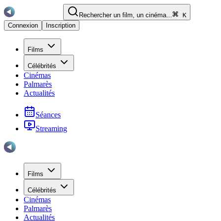
Rechercher un film, un cinéma...
K
Connexion
Inscription
Films
Célébrités
Cinémas
Palmarès
Actualités
Séances
Streaming
Films
Célébrités
Cinémas
Palmarès
Actualités