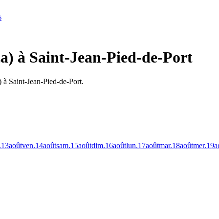
s
a) à Saint-Jean-Pied-de-Port
 à Saint-Jean-Pied-de-Port.
.
13
août
ven.
14
août
sam.
15
août
dim.
16
août
lun.
17
août
mar.
18
août
mer.
19
a