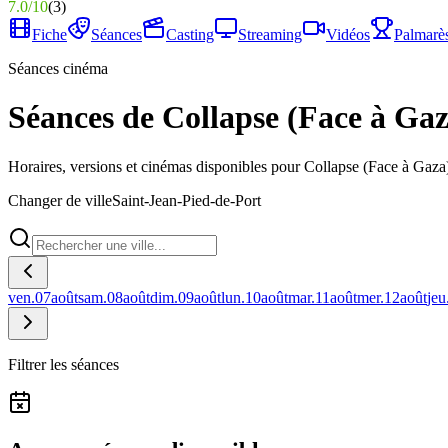
7.0
/
10
(
3
)
Fiche
Séances
Casting
Streaming
Vidéos
Palmarè
Séances cinéma
Séances de Collapse (Face à Gaz
Horaires, versions et cinémas disponibles pour Collapse (Face à Gaza)
Changer de ville
Saint-Jean-Pied-de-Port
ven.
07
août
sam.
08
août
dim.
09
août
lun.
10
août
mar.
11
août
mer.
12
août
jeu
Filtrer les séances