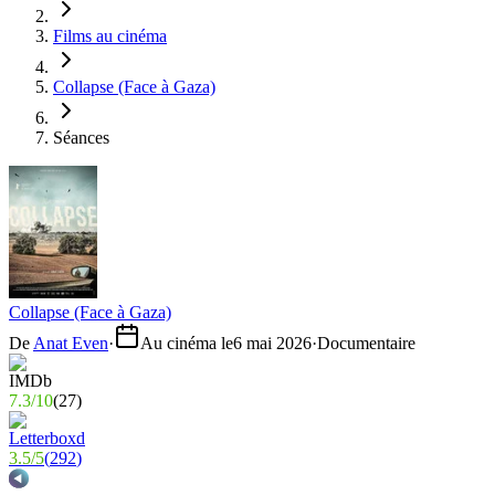
Films au cinéma
Collapse (Face à Gaza)
Séances
Collapse (Face à Gaza)
De
Anat Even
·
Au cinéma le
6 mai 2026
·
Documentaire
7.3
/
10
(
27
)
3.5
/
5
(
292
)