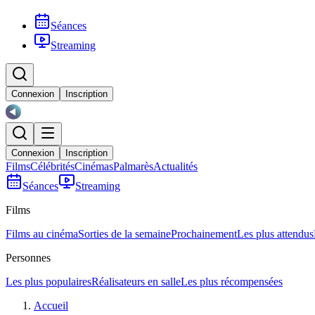
Séances
Streaming
Connexion
Inscription
Connexion
Inscription
Films
Célébrités
Cinémas
Palmarès
Actualités
Séances
Streaming
Films
Films au cinéma
Sorties de la semaine
Prochainement
Les plus attendus
Personnes
Les plus populaires
Réalisateurs en salle
Les plus récompensées
Accueil