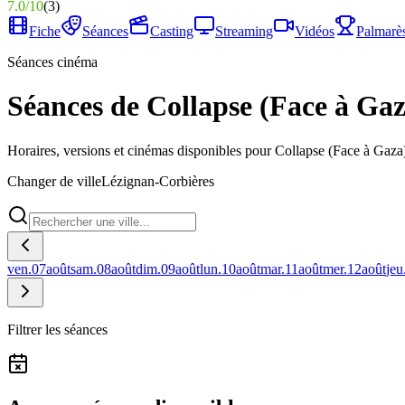
7.0
/
10
(
3
)
Fiche
Séances
Casting
Streaming
Vidéos
Palmarè
Séances cinéma
Séances de Collapse (Face à Ga
Horaires, versions et cinémas disponibles pour Collapse (Face à Gaza
Changer de ville
Lézignan-Corbières
ven.
07
août
sam.
08
août
dim.
09
août
lun.
10
août
mar.
11
août
mer.
12
août
jeu
Filtrer les séances