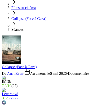
Films au cinéma
Collapse (Face à Gaza)
Séances
Collapse (Face à Gaza)
De
Anat Even
·
Au cinéma le
6 mai 2026
·
Documentaire
7.3
/
10
(
27
)
3.5
/
5
(
292
)