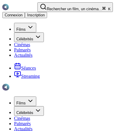
Rechercher un film, un cinéma...
K
Connexion
Inscription
Films
Célébrités
Cinémas
Palmarès
Actualités
Séances
Streaming
Films
Célébrités
Cinémas
Palmarès
Actualités