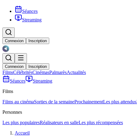
Séances
Streaming
Connexion
Inscription
Connexion
Inscription
Films
Célébrités
Cinémas
Palmarès
Actualités
Séances
Streaming
Films
Films au cinéma
Sorties de la semaine
Prochainement
Les plus attendus
Personnes
Les plus populaires
Réalisateurs en salle
Les plus récompensées
Accueil