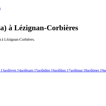
s
za) à Lézignan-Corbières
) à Lézignan-Corbières.
.
13
août
ven.
14
août
sam.
15
août
dim.
16
août
lun.
17
août
mar.
18
août
mer.
19
a