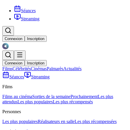
Séances
Streaming
Connexion
Inscription
Connexion
Inscription
Films
Célébrités
Cinémas
Palmarès
Actualités
Séances
Streaming
Films
Films au cinéma
Sorties de la semaine
Prochainement
Les plus
attendus
Les plus populaires
Les plus récompensés
Personnes
Les plus populaires
Réalisateurs en salle
Les plus récompensées