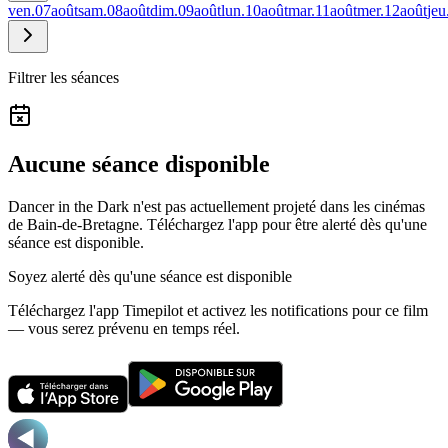
ven.
07
août
sam.
08
août
dim.
09
août
lun.
10
août
mar.
11
août
mer.
12
août
jeu
Filtrer les séances
Aucune séance disponible
Dancer in the Dark n'est pas actuellement projeté dans les cinémas
de Bain-de-Bretagne.
Téléchargez l'app pour être alerté dès qu'une
séance est disponible.
Soyez alerté dès qu'une séance est disponible
Téléchargez l'app Timepilot et activez les notifications pour ce film
— vous serez prévenu en temps réel.