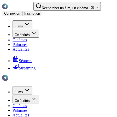
Rechercher un film, un cinéma...
K
Connexion
Inscription
Films
Célébrités
Cinémas
Palmarès
Actualités
Séances
Streaming
Films
Célébrités
Cinémas
Palmarès
Actualités