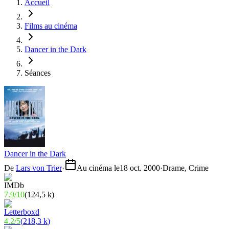
Accueil
Films au cinéma
Dancer in the Dark
Séances
Dancer in the Dark
De
Lars von Trier
·
Au cinéma le
18 oct. 2000
·
Drame, Crime
7.9
/
10
(
124,5 k
)
4.2
/
5
(
218,3 k
)