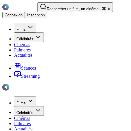
Rechercher un film, un cinéma...
K
Connexion
Inscription
Films
Célébrités
Cinémas
Palmarès
Actualités
Séances
Streaming
Films
Célébrités
Cinémas
Palmarès
Actualités