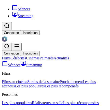
Séances
Streaming
Connexion
Inscription
Connexion
Inscription
Films
Célébrités
Cinémas
Palmarès
Actualités
Séances
Streaming
Films
Films au cinéma
Sorties de la semaine
Prochainement
Les plus
attendus
Les plus populaires
Les plus récompensés
Personnes
Les plus populaires
Réalisateurs en salle
Les plus récompensées