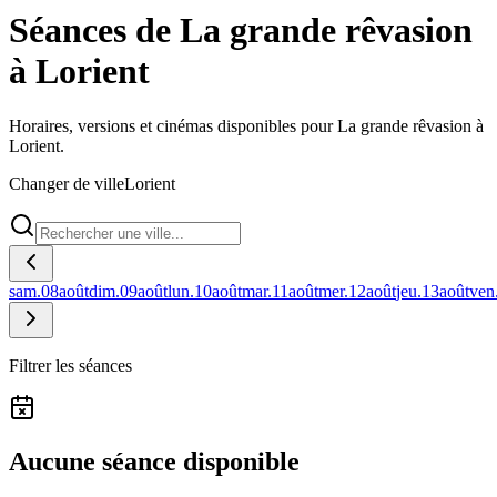
Séances de La grande rêvasion
à Lorient
Horaires, versions et cinémas disponibles pour La grande rêvasion à
Lorient.
Changer de ville
Lorient
sam.
08
août
dim.
09
août
lun.
10
août
mar.
11
août
mer.
12
août
jeu.
13
août
ven
Filtrer les séances
Aucune séance disponible