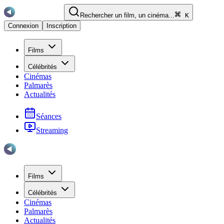
Rechercher un film, un cinéma...
K
Connexion
Inscription
Films
Célébrités
Cinémas
Palmarès
Actualités
Séances
Streaming
Films
Célébrités
Cinémas
Palmarès
Actualités