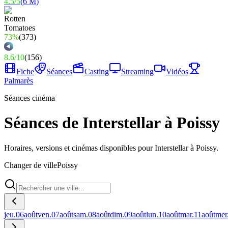
4.5
/
5
(
6 M
)
73%
(
373
)
8.6
/
10
(
156
)
Fiche
Séances
Casting
Streaming
Vidéos
Palmarès
Séances cinéma
Séances de Interstellar à Poissy
Horaires, versions et cinémas disponibles pour Interstellar à Poissy.
Changer de ville
Poissy
jeu.
06
août
ven.
07
août
sam.
08
août
dim.
09
août
lun.
10
août
mar.
11
août
mer