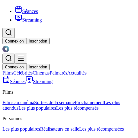
Séances
Streaming
Connexion
Inscription
Connexion
Inscription
Films
Célébrités
Cinémas
Palmarès
Actualités
Séances
Streaming
Films
Films au cinéma
Sorties de la semaine
Prochainement
Les plus
attendus
Les plus populaires
Les plus récompensés
Personnes
Les plus populaires
Réalisateurs en salle
Les plus récompensées