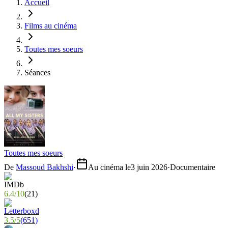
Accueil
Films au cinéma
Toutes mes soeurs
Séances
Toutes mes soeurs
De
Massoud Bakhshi
·
Au cinéma le
3 juin 2026
·
Documentaire
6.4
/
10
(
21
)
3.5
/
5
(
651
)