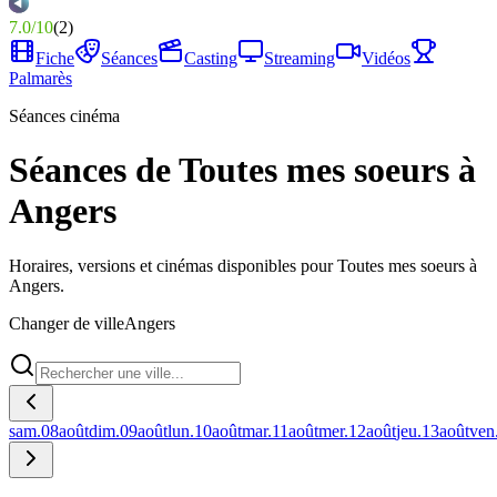
7.0
/
10
(
2
)
Fiche
Séances
Casting
Streaming
Vidéos
Palmarès
Séances cinéma
Séances de Toutes mes soeurs à
Angers
Horaires, versions et cinémas disponibles pour Toutes mes soeurs à
Angers.
Changer de ville
Angers
sam.
08
août
dim.
09
août
lun.
10
août
mar.
11
août
mer.
12
août
jeu.
13
août
ven