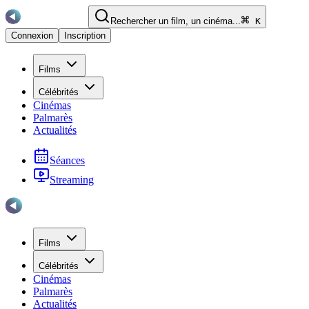
Rechercher un film, un cinéma...
K
Connexion
Inscription
Films
Célébrités
Cinémas
Palmarès
Actualités
Séances
Streaming
Films
Célébrités
Cinémas
Palmarès
Actualités