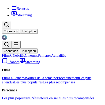
Séances
Streaming
Connexion
Inscription
Connexion
Inscription
Films
Célébrités
Cinémas
Palmarès
Actualités
Séances
Streaming
Films
Films au cinéma
Sorties de la semaine
Prochainement
Les plus
attendus
Les plus populaires
Les plus récompensés
Personnes
Les plus populaires
Réalisateurs en salle
Les plus récompensées