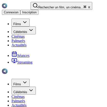
Rechercher un film, un cinéma...
K
Connexion
Inscription
Films
Célébrités
Cinémas
Palmarès
Actualités
Séances
Streaming
Films
Célébrités
Cinémas
Palmarès
Actualités