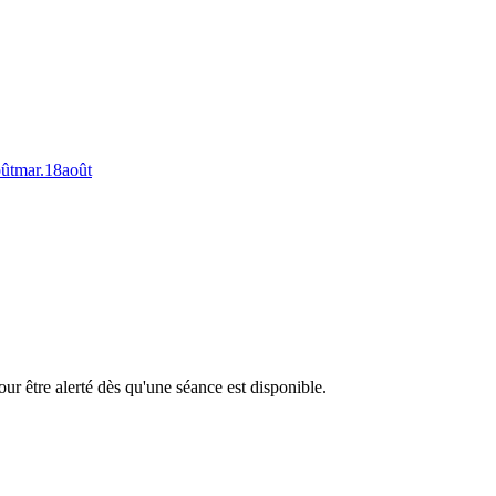
ût
mar.
18
août
ur être alerté dès qu'une séance est disponible.