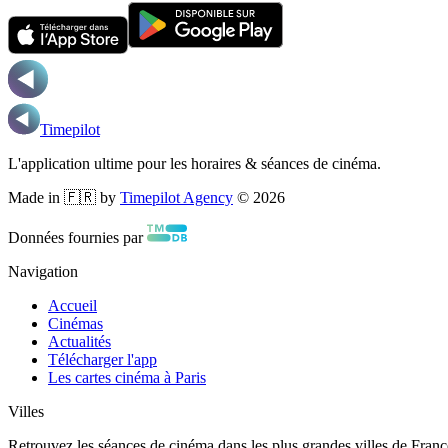
Timepilot
L'application ultime pour les horaires & séances de cinéma.
Made in 🇫🇷 by
Timepilot Agency
©
2026
Données fournies par
Navigation
Accueil
Cinémas
Actualités
Télécharger l'app
Les cartes cinéma à Paris
Villes
Retrouvez les séances de cinéma dans les plus grandes villes de Franc