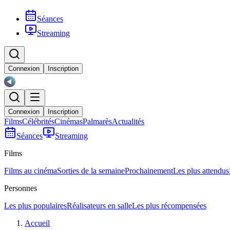
Séances
Streaming
Connexion
Inscription
Connexion
Inscription
Films
Célébrités
Cinémas
Palmarès
Actualités
Séances
Streaming
Films
Films au cinéma
Sorties de la semaine
Prochainement
Les plus attendus
Personnes
Les plus populaires
Réalisateurs en salle
Les plus récompensées
Accueil