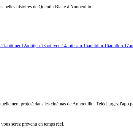
us belles histoires de Quentin Blake à Annoeullin.
.
11
août
mer.
12
août
jeu.
13
août
ven.
14
août
sam.
15
août
dim.
16
août
lun.
17
ao
ctuellement projeté dans les cinémas de Annoeullin.
Téléchargez l'app po
— vous serez prévenu en temps réel.