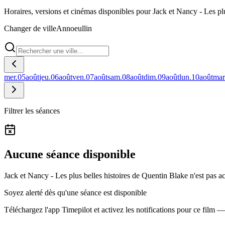
Horaires, versions et cinémas disponibles pour Jack et Nancy - Les pl
Changer de ville
Annoeullin
mer.
05
août
jeu.
06
août
ven.
07
août
sam.
08
août
dim.
09
août
lun.
10
août
mar
Filtrer les séances
Aucune séance disponible
Jack et Nancy - Les plus belles histoires de Quentin Blake n'est pas a
Soyez alerté dès qu'une séance est disponible
Téléchargez l'app Timepilot et activez les notifications pour ce film 