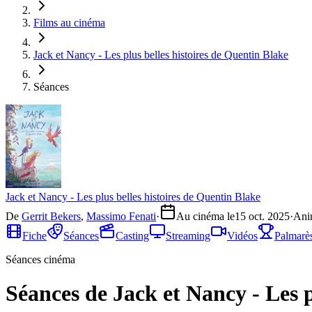
Films au cinéma
Jack et Nancy - Les plus belles histoires de Quentin Blake
Séances
Jack et Nancy - Les plus belles histoires de Quentin Blake
De
Gerrit Bekers
,
Massimo Fenati
·
Au cinéma le
15 oct. 2025
·
Ani
Fiche
Séances
Casting
Streaming
Vidéos
Palmarè
Séances cinéma
Séances de Jack et Nancy - Les p