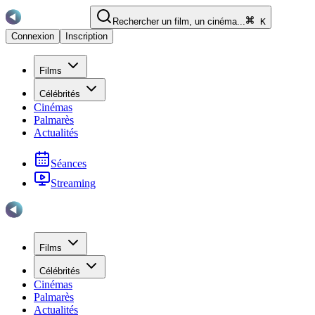
Rechercher un film, un cinéma...
K
Connexion
Inscription
Films
Célébrités
Cinémas
Palmarès
Actualités
Séances
Streaming
Films
Célébrités
Cinémas
Palmarès
Actualités