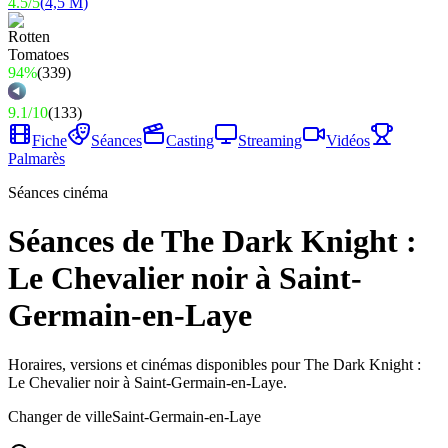
4.5
/
5
(
4,5 M
)
94%
(
339
)
9.1
/
10
(
133
)
Fiche
Séances
Casting
Streaming
Vidéos
Palmarès
Séances cinéma
Séances de The Dark Knight :
Le Chevalier noir à Saint-
Germain-en-Laye
Horaires, versions et cinémas disponibles pour The Dark Knight :
Le Chevalier noir à Saint-Germain-en-Laye.
Changer de ville
Saint-Germain-en-Laye