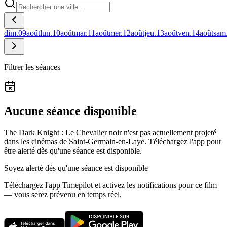
dim.
09
août
lun.
10
août
mar.
11
août
mer.
12
août
jeu.
13
août
ven.
14
août
sam
Filtrer les séances
Aucune séance disponible
The Dark Knight : Le Chevalier noir n'est pas actuellement projeté
dans les cinémas de Saint-Germain-en-Laye.
Téléchargez l'app pour
être alerté dès qu'une séance est disponible.
Soyez alerté dès qu'une séance est disponible
Téléchargez l'app Timepilot et activez les notifications pour ce film
— vous serez prévenu en temps réel.