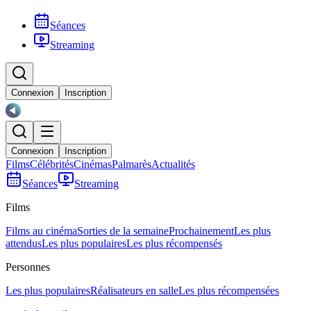
Séances
Streaming
Connexion
Inscription
Connexion
Inscription
Films
Célébrités
Cinémas
Palmarès
Actualités
Séances
Streaming
Films
Films au cinéma
Sorties de la semaine
Prochainement
Les plus
attendus
Les plus populaires
Les plus récompensés
Personnes
Les plus populaires
Réalisateurs en salle
Les plus récompensées