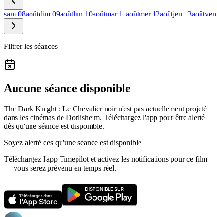
sam.
08
août
dim.
09
août
lun.
10
août
mar.
11
août
mer.
12
août
jeu.
13
août
ven
Filtrer les séances
Aucune séance disponible
The Dark Knight : Le Chevalier noir n'est pas actuellement projeté
dans les cinémas de Dorlisheim.
Téléchargez l'app pour être alerté
dès qu'une séance est disponible.
Soyez alerté dès qu'une séance est disponible
Téléchargez l'app Timepilot et activez les notifications pour ce film
— vous serez prévenu en temps réel.