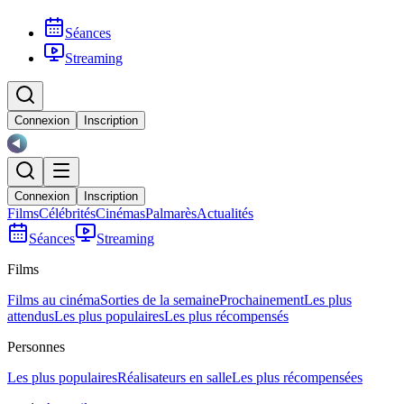
Séances
Streaming
Connexion
Inscription
Connexion
Inscription
Films
Célébrités
Cinémas
Palmarès
Actualités
Séances
Streaming
Films
Films au cinéma
Sorties de la semaine
Prochainement
Les plus
attendus
Les plus populaires
Les plus récompensés
Personnes
Les plus populaires
Réalisateurs en salle
Les plus récompensées