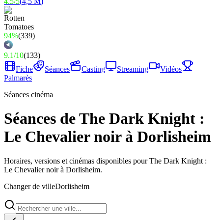
4.5
/
5
(
4,5 M
)
94%
(
339
)
9.1
/
10
(
133
)
Fiche
Séances
Casting
Streaming
Vidéos
Palmarès
Séances cinéma
Séances de The Dark Knight :
Le Chevalier noir à Dorlisheim
Horaires, versions et cinémas disponibles pour The Dark Knight :
Le Chevalier noir à Dorlisheim.
Changer de ville
Dorlisheim