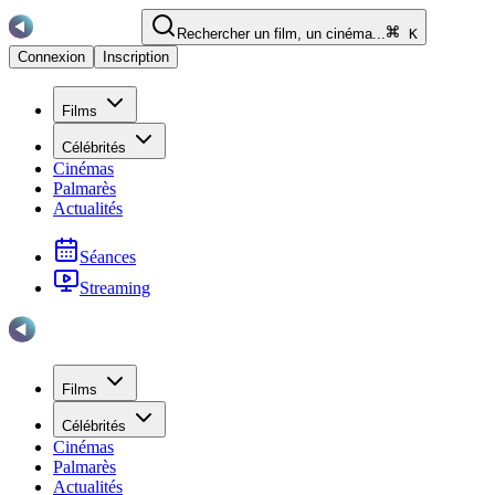
Rechercher un film, un cinéma...
K
Connexion
Inscription
Films
Célébrités
Cinémas
Palmarès
Actualités
Séances
Streaming
Films
Célébrités
Cinémas
Palmarès
Actualités