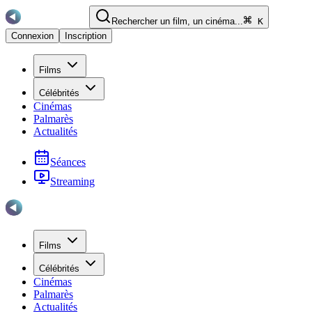
Rechercher un film, un cinéma...
K
Connexion
Inscription
Films
Célébrités
Cinémas
Palmarès
Actualités
Séances
Streaming
Films
Célébrités
Cinémas
Palmarès
Actualités