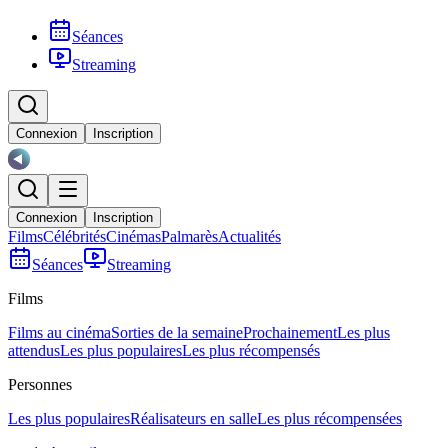
Séances
Streaming
Connexion
Inscription
Connexion
Inscription
Films
Célébrités
Cinémas
Palmarès
Actualités
Séances
Streaming
Films
Films au cinéma
Sorties de la semaine
Prochainement
Les plus
attendus
Les plus populaires
Les plus récompensés
Personnes
Les plus populaires
Réalisateurs en salle
Les plus récompensées